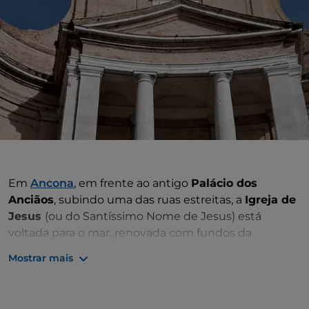
Em
Ancona
, em frente ao antigo
Palácio dos
Anciãos
, subindo uma das ruas estreitas, a
Igreja de
Jesus
(ou do Santíssimo Nome de Jesus) está
voltada para o mar, renovada com fundos da
comunidade jesuíta durante o século XVIII.
Mostrar mais
A fachada curva, em forma de abraço, parece refletir
as formas da baía do porto de Ancona, cercada pelas
montanhas e pelo cais marítimo. As obras, assumidas