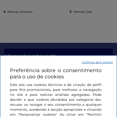
Pinacoteca de Ancona
Espetáculo no Coraçã
Marcas
Marcas, Ancona
Marcas, Jesi
Informações sobre o site
Continue sem aceitar
Preferência sobre o consentimento
Ligações úteis
para o uso de cookies
Este site usa cookies técnicos e de criação de perfil
Iniciar sessão
para fins promocionais, para melhorar a navegação
no site e para realizar análises agregadas. Pode
Mantenha-se em contacto
decidir a que cookies (divididos por categoria) dar,
recusar ou revogar o seu consentimento a qualquer
momento, acedendo à secção apropriada e clicando
em "Personalizar cookies". Ao clicar em "Permitir