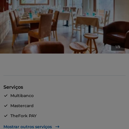
1/9
Serviços
Multibanco
Mastercard
TheFork PAY
UnionPay via TheFork PAY
Mostrar outros serviços