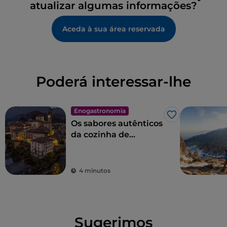
atualizar algumas informações?
Aceda à sua área reservada
Poderá interessar-lhe
Enogastronomia
Gosto
Os sabores autênticos
da cozinha de
Bérgamo em Val
Brembana
4 minutos
Sugerimos