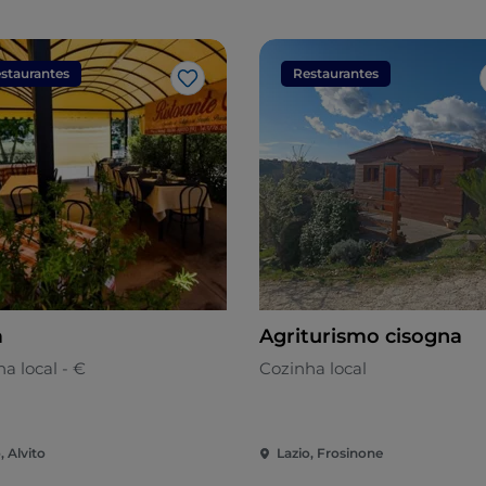
staurantes
Restaurantes
Gosto
a
Agriturismo cisogna
a local - €
Cozinha local
, Alvito
Lazio, Frosinone