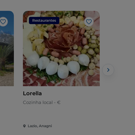
Restaurantes
Restaura
Gosto
Gosto
Lorella
Giuma Mu
Cozinha local - €
Italiana
Lazio, Anagni
Lazio, Anag