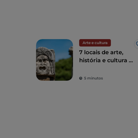
Arte e cultura
7 locais de arte,
história e cultura a
uma hora de Roma
5 minutos