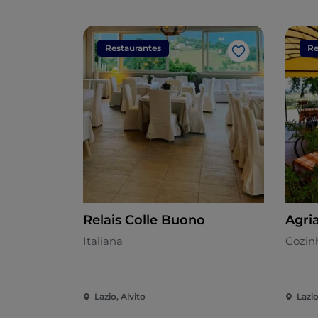
Restaurantes
Re
Gosto
Relais Colle Buono
Agri
Italiana
Cozinh
Lazio, Alvito
Lazio