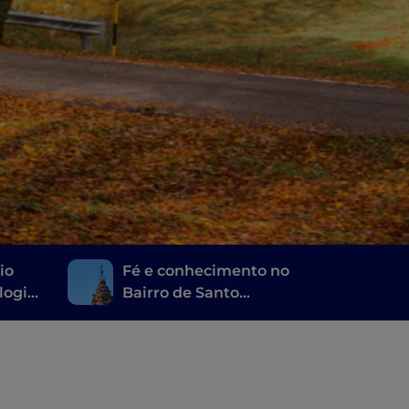
io
Fé e conhecimento no
logia
Bairro de Santo
rua
Eustáquio