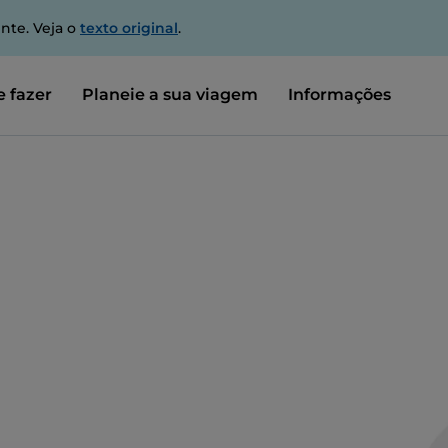
nte. Veja o
texto original
.
 fazer
Planeie a sua viagem
Informações