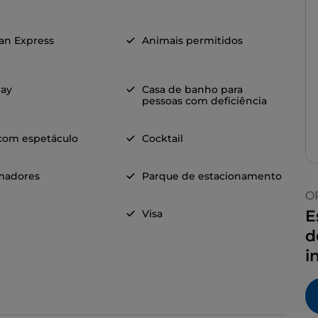
an Express
Animais permitidos
ay
Casa de banho para
pessoas com deficiência
 com espetáculo
Cocktail
madores
Parque de estacionamento
O
E
Visa
d
i