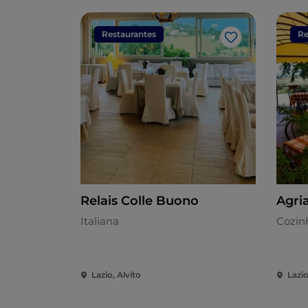
Restaurantes
Re
Gosto
Relais Colle Buono
Agri
Italiana
Cozinh
Lazio, Alvito
Lazio