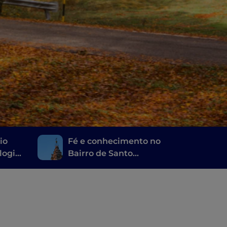
io
Fé e conhecimento no
logia
Bairro de Santo
rua
Eustáquio