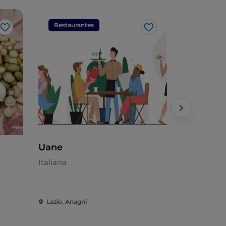
Restaurantes
Restaura
Gosto
Gosto
Uane
Giuma Mu
Italiana
Italiana
Lazio, Anagni
Lazio, Anag