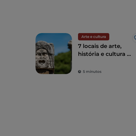
Arte e cultura
7 locais de arte,
história e cultura a
uma hora de Roma
5 minutos