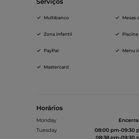
Serviços
Multibanco
Mesas d
Zona infantil
Piscina
PayPal
Menu in
Mastercard
Horários
Monday
Encerr
Tuesday
08:00 pm-09:30 
08:38 pm-09:30