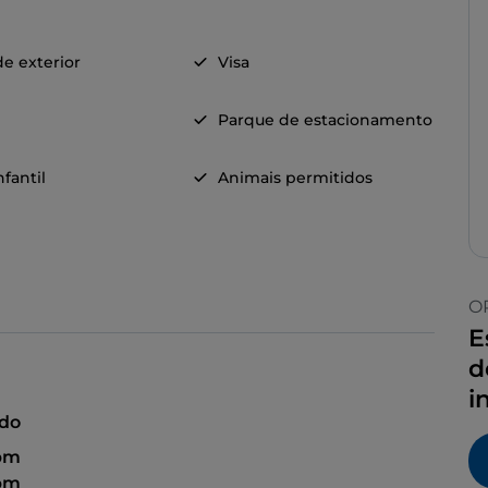
e exterior
Visa
Parque de estacionamento
fantil
Animais permitidos
O
E
d
i
ado
pm
 pm