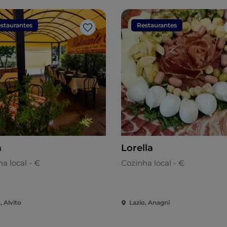
staurantes
Restaurantes
Gosto
a
Lorella
a local - €
Cozinha local - €
, Alvito
Lazio, Anagni