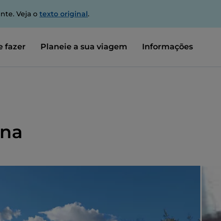
nte. Veja o
texto original
.
 fazer
Planeie a sua viagem
Informações
gna