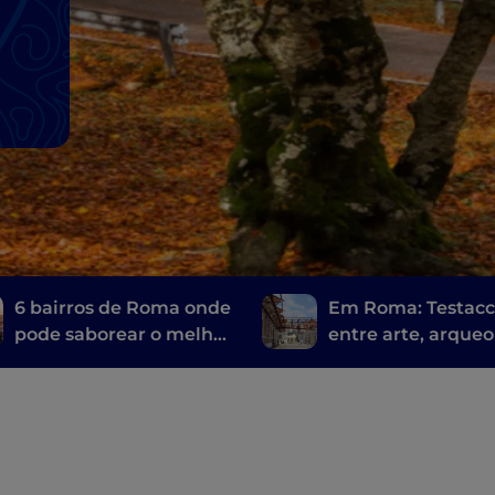
6 bairros de Roma onde
Em Roma: Testacc
pode saborear o melhor
entre arte, arqueo
da cozinha típica
e uma comida de 
muito romana