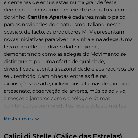
e centenas de entusiastas numa grande festa
dedicada ao consumo consciente e à cultura correta
do vinho.
Cantine Aperte
é cada vez mais o palco
para as novidades do enoturismo italiano: nesta
ocasião, de facto, os produtores MTV apresentam
novas iniciativas para viver na vinha e na adega. Uma
feira que reflete a diversidade regional,
demonstrando como as adegas do Movimento se
distinguem por uma oferta de qualidade,
diversificada, atenta à sazonalidade e aos recursos do
seu território. Caminhadas entre as fileiras,
exposições de arte, ciclovinhos, oficinas de pintura e
artesanato, observação de árvores, música ao vivo,
almoços e jantares com o enólogo e ótimas
combinações com produtos locais: estas e muitas
outras atividades estão programadas todos os anos
Mostrar mais
no Cantine Aperte para dar aos amantes do vinho
uma experiência de vinho ainda mais autêntica e
Calici di Stelle (Cálice das Estrelas)
envolvente
.