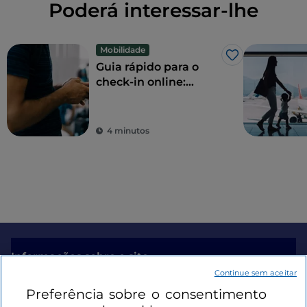
Poderá interessar-lhe
Mobilidade
Gosto
Guia rápido para o
check-in online:
quando fazê-lo,
porquê e o que não
esquecer
4 minutos
Informações sobre o site
Continue sem aceitar
Preferência sobre o consentimento
Ligações úteis