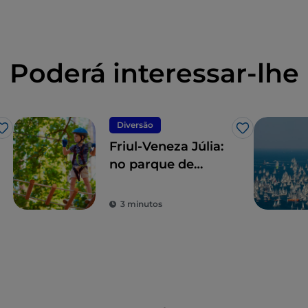
Poderá interessar-lhe
Diversão
Gosto
Gosto
Friul-Veneza Júlia:
no parque de
aventuras de
Trieste, as férias
3 minutos
são em altura
(numa árvore)