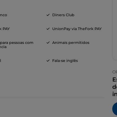
anco
Diners Club
k PAY
UnionPay via TheFork PAY
 para pessoas com
Animais permitidos
ncia
l
Fala-se inglês
O
E
d
i