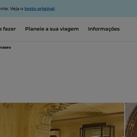
nte. Veja o
texto original
.
 fazer
Planeie a sua viagem
Informações
maseo