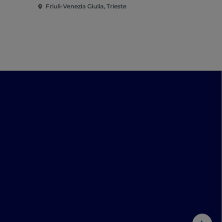
Friuli-Venezia Giulia, Trieste
Friuli-Venezi