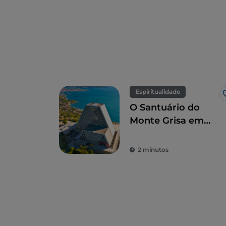
Espiritualidade
O Santuário do
Monte Grisa em
Trieste, símbolo de
paz e amizade
2 minutos
entre o Ocidente e
o Oriente