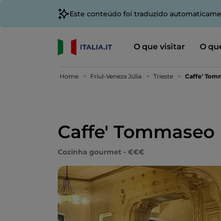
Este conteúdo foi traduzido automaticame
O que visitar
O que
Home
Friul-Veneza Júlia
Trieste
Caffe' Tom
Caffe' Tommaseo
Cozinha gourmet - €€€