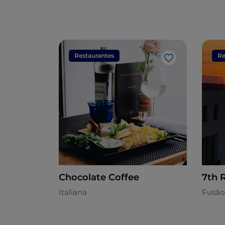
Restaurantes
Re
Gosto
Chocolate Coffee
7th 
Italiana
Fusão