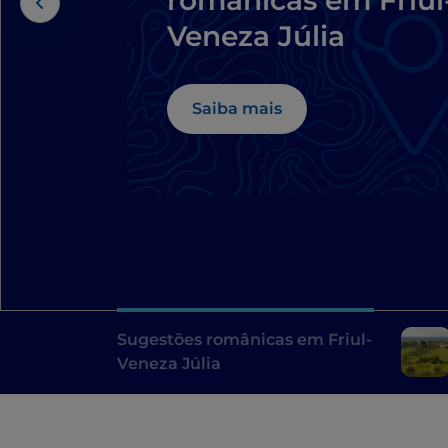
românicas em Friul
Veneza Júlia
Saiba mais
Sugestões românicas em Friul-
Veneza Júlia