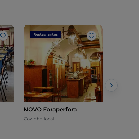
Restaurantes
Restaura
Gosto
Gosto
NOVO Foraperfora
Pier The 
Cozinha local
Italiana - €