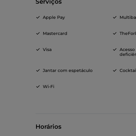
Serviços
Apple Pay
Multib
Mastercard
TheFor
Visa
Acesso
deficiê
Jantar com espetáculo
Cocktai
Wi-Fi
Horários