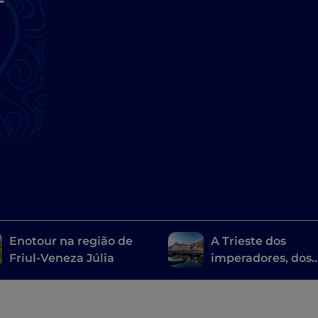
-
Enotour na região de
A Trieste dos
Friul-Veneza Júlia
imperadores, dos
romanos aos
Habsburgos