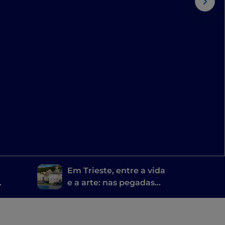
Em Trieste, entre a vida
e a arte: nas pegadas
dos grandes escritores
Joyce, Svevo, Saba e
Rilke