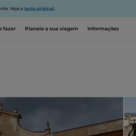
nte. Veja o
texto original
.
 fazer
Planeie a sua viagem
Informações