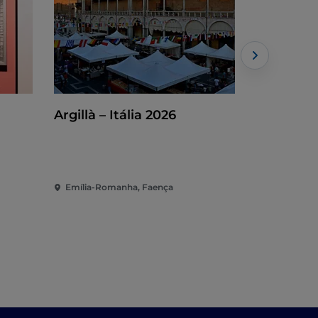
Argillà – Itália 2026
Tesselas 
guiada
Emília-Romanha, Faença
Emília-Rom