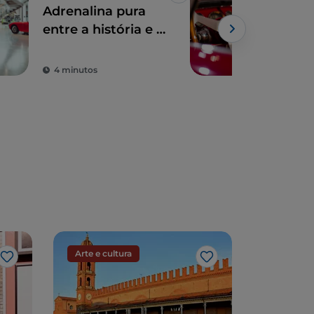
Adrenalina pura
Mus
entre a história e a
paixão no Motor
Valley
4 minutos
2 m
Arte e cultura
Arte e cu
Gosto
Gosto