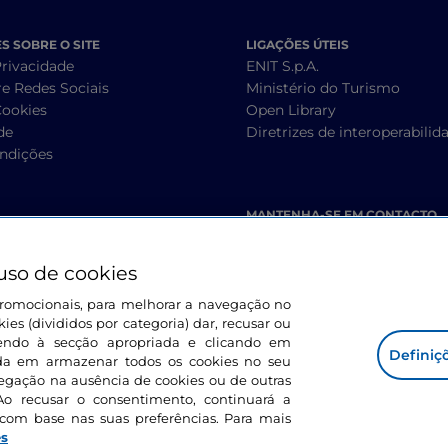
 SOBRE O SITE
LIGAÇÕES ÚTEIS
Privacidade
ENIT S.p.A.
re Redes Sociais
Ministério do Turismo
Cookies
Open Library
de
Diretrizes de interoperabilid
ndições
MANTENHA-SE EM CONTACTO
uso de cookies
s promocionais, para melhorar a navegação no
ies (divididos por categoria) dar, recusar ou
endo à secção apropriada e clicando em
Definiç
corda em armazenar todos os cookies no seu
vegação na ausência de cookies ou de outras
Ao recusar o consentimento, continuará a
com base nas suas preferências. Para mais
es