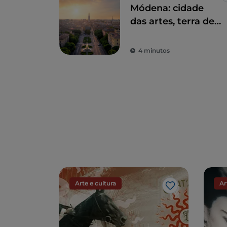
Módena: cidade
das artes, terra de
motores e do bom
gosto
4 minutos
Arte e cultura
Ar
Gosto