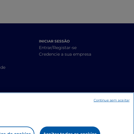
INICIAR SESSÃO
Entrar/Registar-se
Credencie a sua empresa
ade
Continue sem aceitar
ões de cookies
Aceitar todos os cookies