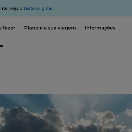
nte. Veja o
texto original
.
 fazer
Planeie a sua viagem
Informações
no