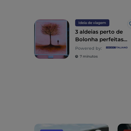
Ideia de viagem
3 aldeias perto de
Bolonha perfeitas
para uma viagem
Powered by:
de um dia
7 minutos