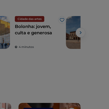
Cidade das artes
Cida
Gosto
Bolonha: jovem,
O q
culta e generosa
Bol
dias
4 minutos
6 m