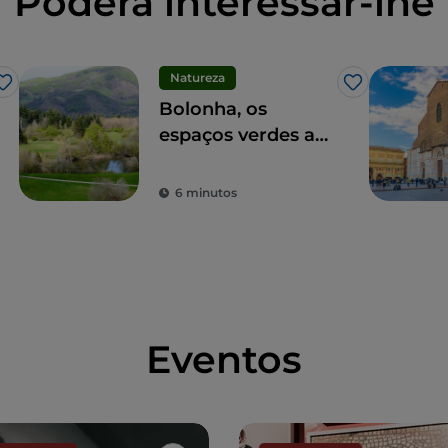
Poderá interessar-lhe
Natureza
Gosto
Gosto
Bolonha, os
espaços verdes a
não perder
6 minutos
Eventos