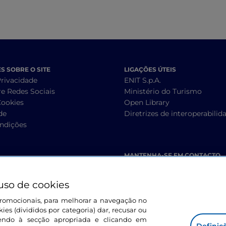
 SOBRE O SITE
LIGAÇÕES ÚTEIS
Privacidade
ENIT S.p.A.
re Redes Sociais
Ministério do Turismo
Cookies
Open Library
de
Diretrizes de interoperabilid
ndições
MANTENHA-SE EM CONTACTO
uso de cookies
s promocionais, para melhorar a navegação no
ies (divididos por categoria) dar, recusar ou
endo à secção apropriada e clicando em
Definiç