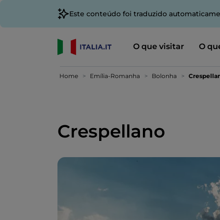
Este conteúdo foi traduzido automaticame
O que visitar
O que
Home
Emília-Romanha
Bolonha
Crespella
Crespellano