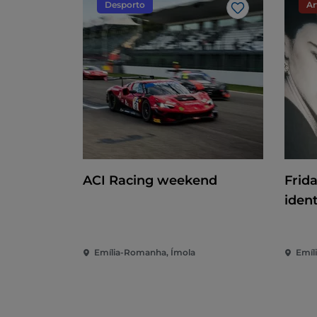
Desporto
Ar
Gosto
ACI Racing weekend
Frid
iden
Emília-Romanha, Ímola
Emíl