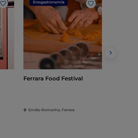
Enogastronomia
Evento
Gosto
Gosto
Ferrara Food Festival
Internaci
Emília-Romanha, Ferrara
Emília-Rom