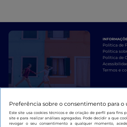
INFORMAÇÕES
Política de 
Política sob
Política de 
Acessibilida
Termos e co
Preferência sobre o consentimento para o 
Este site usa cookies técnicos e de criação de perfil para fin
site e para realizar análises agregadas. Pode decidir a que cook
revogar o seu consentimento a qualquer momento, aced