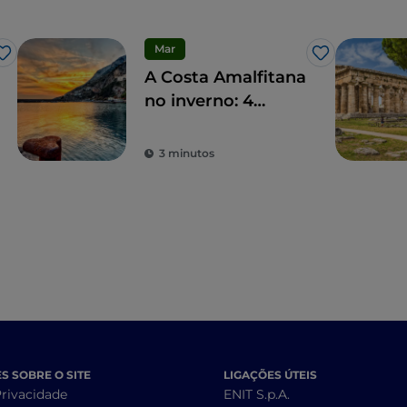
Mar
Gosto
Gosto
A Costa Amalfitana
no inverno: 4
excelentes razões
para a escolher
3 minutos
 SOBRE O SITE
LIGAÇÕES ÚTEIS
Privacidade
ENIT S.p.A.