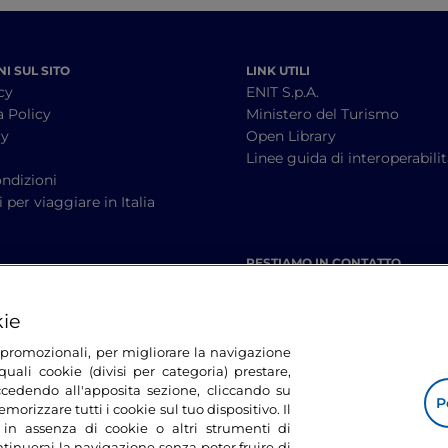
I SUL SITO
LINK UTILI
cy
ENIT S.p.A.
a Policy
Ministero del Turismo
cy
Open Library
à
Linee guida di interoperabili
ndizioni
 per viaggiare in Italia
RESTIAMO IN CONTATTO
kie
tà promozionali, per migliorare la navigazione
uali cookie (divisi per categoria) prestare,
cedendo all'apposita sezione, cliccando su
P
morizzare tutti i cookie sul tuo dispositivo. Il
 in assenza di cookie o altri strumenti di
tinuerai la navigazione senza poter fruire di