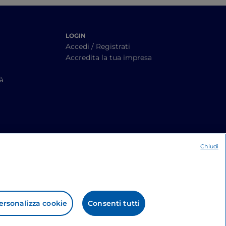
LOGIN
Accedi / Registrati
Accredita la tua impresa
tà
Chiudi
ersonalizza cookie
Consenti tutti