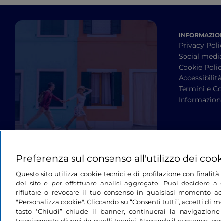
INFORMAZION
Privacy Poli
Social medi
Cookie Poli
Accessibilit
Termini e Co
Informazioni
Preferenza sul consenso all'utilizzo dei coo
Questo sito utilizza cookie tecnici e di profilazione con finali
del sito e per effettuare analisi aggregate. Puoi decidere a q
rifiutare o revocare il tuo consenso in qualsiasi momento ac
"Personalizza cookie". Cliccando su “Consenti tutti”, accetti di me
tasto “Chiudi” chiude il banner, continuerai la navigazione
tracciamento diversi da quelli tecnici. Negando il consenso, con