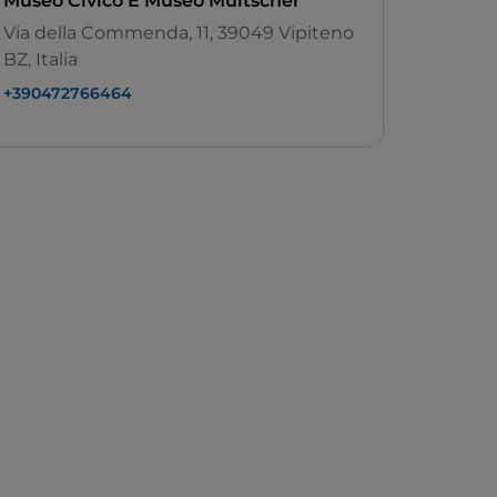
Museo Civico E Museo Multscher
Via della Commenda, 11, 39049 Vipiteno
BZ, Italia
+390472766464