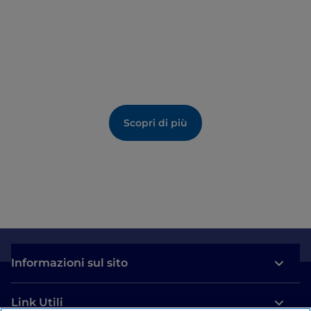
larici secolari
, simboli della valle.
Scopri di più
Informazioni sul sito
Link Utili