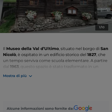
1/10
Il
Museo della Val d’Ultimo
, situato nel borgo di
San
Nicolò
, è ospitato in un edificio storico del
1827
, che
un tempo serviva come scuola elementare. A partire
dal
1963
, questo spazio è stato trasformato in un
museo etnografico, con l’obiettivo di raccontare la
Mostra di più
vita quotidiana e le tradizioni della comunità rurale
della valle. Dopo il trasferimento nella sede attuale
nel
1969
, il museo ha riaperto ufficialmente nel
1973
,
grazie all’iniziativa di
Gottfried Oberthaler
e al
sostegno della parrocchia locale.
Alcune informazioni sono fornite da: