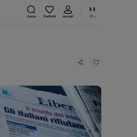
IT
Cerca
Preferiti
Accedi
Like