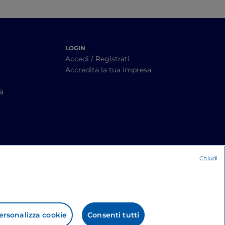
LOGIN
Accedi / Registrati
Accredita la tua impresa
tà
Chiudi
ersonalizza cookie
Consenti tutti