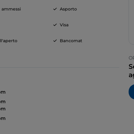
i ammessi
Asporto
o
Visa
ll'aperto
Bancomat
O
S
a
 pm
 pm
 pm
 pm