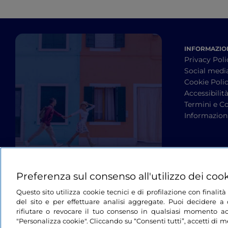
INFORMAZION
Privacy Poli
Social medi
Cookie Poli
Accessibilit
Termini e Co
Informazioni
Preferenza sul consenso all'utilizzo dei coo
Questo sito utilizza cookie tecnici e di profilazione con finali
del sito e per effettuare analisi aggregate. Puoi decidere a q
rifiutare o revocare il tuo consenso in qualsiasi momento ac
"Personalizza cookie". Cliccando su “Consenti tutti”, accetti di me