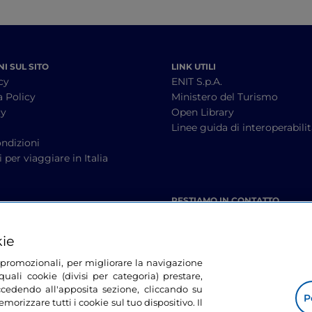
I SUL SITO
LINK UTILI
cy
ENIT S.p.A.
a Policy
Ministero del Turismo
cy
Open Library
à
Linee guida di interoperabili
ndizioni
 per viaggiare in Italia
RESTIAMO IN CONTATTO
kie
tà promozionali, per migliorare la navigazione
uali cookie (divisi per categoria) prestare,
cedendo all'apposita sezione, cliccando su
P
morizzare tutti i cookie sul tuo dispositivo. Il