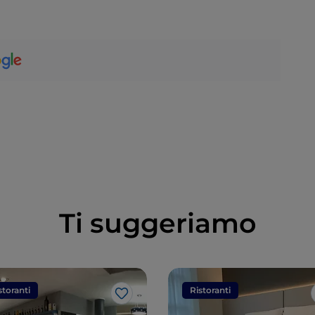
Ti suggeriamo
storanti
Ristoranti
Like