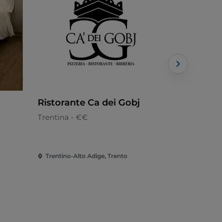
Ristorante Ca dei Gobj
Bottega d
Trentina - €€
Italiana - €
Trentino-Alto Adige, Trento
Trentino-Al