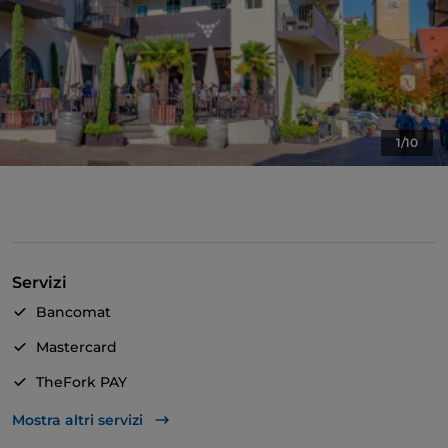
1/10
Servizi
Bancomat
Mastercard
TheFork PAY
Unionpay via TheFork PAY
Mostra altri servizi