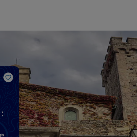
J’aime
:
e