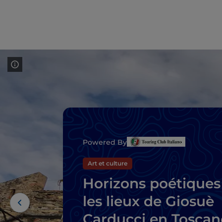
Powered By
Art et culture
Horizons poétiques 
les lieux de Giosuè
Carducci en Toscan