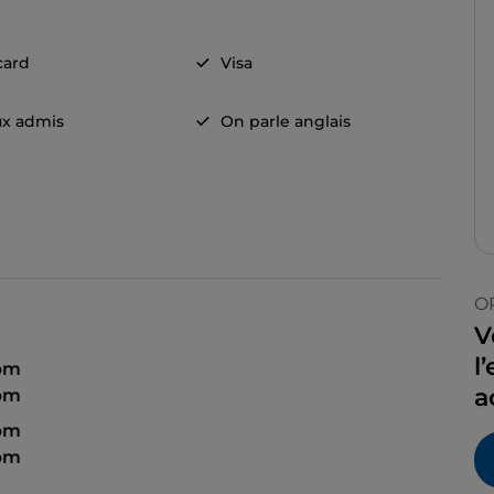
card
Visa
x admis
On parle anglais
O
V
l
 pm
a
 pm
 pm
 pm