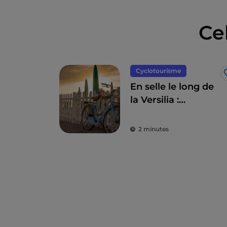
Ce
Cyclotourisme
En selle le long de
la Versilia :
Camaiore,
Pietrasanta, Forte
2 minutes
dei Marmi et ses
environs