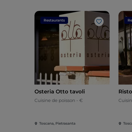
Restaurants
Re
J’aime
Osteria Otto tavoli
Rist
Cuisine de poisson - €
Cuisin
Toscana, Pietrasanta
Tosc