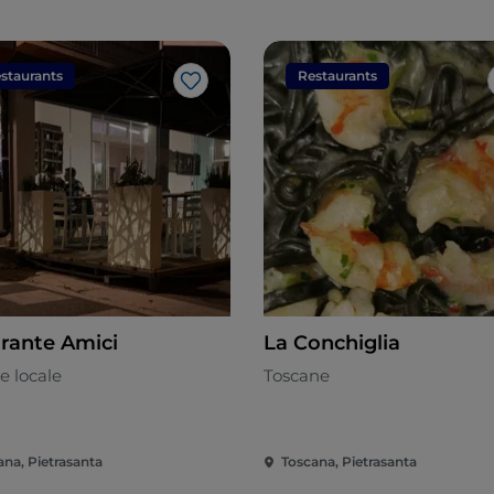
staurants
Restaurants
J’aime
orante Amici
La Conchiglia
e locale
Toscane
ana, Pietrasanta
Toscana, Pietrasanta