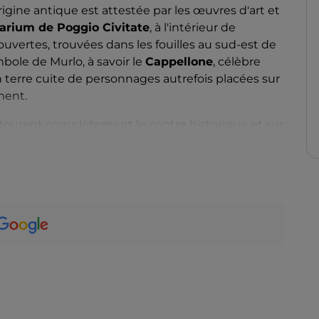
rigine antique est attestée par les œuvres d'art et
arium de Poggio Civitate
, à l'intérieur de
ouvertes, trouvées dans les fouilles au sud-est de
ymbole de Murlo, à savoir le
Cappellone
, célèbre
 terre cuite de personnages autrefois placées sur
ment.
ntourent complètement le centre historique et sur
ain, un rideau de bâtiments et l'
église San
utels du XVIIe siècle.
 place une opération de récupération, de
enne variété de haricot
autochtone
, menacée
ivée depuis au moins 150 ans. Parmi les
 la deuxième semaine de juillet et qui est lié à la