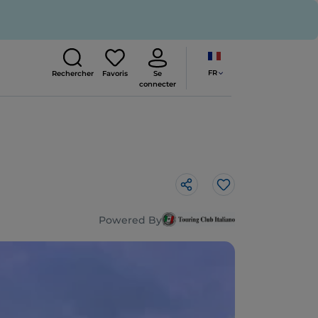
FR
Rechercher
Favoris
Se
connecter
J’aime
Powered By