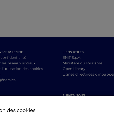
S SUR LE SITE
LIENS UTILES
 confidentialité
ENIT S.p.A.
r les réseaux sociaux
Ministère du Tourisme
 l’utilisation des cookies
Open Library
é
Lignes directrices d’interopér
générales
SUIVEZ-NOUS
ion des cookies