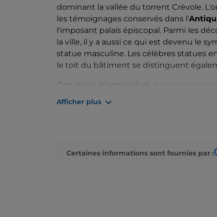
dominant la vallée du torrent Crèvole. L'o
les témoignages conservés dans l'
Antiqu
l'imposant palais épiscopal. Parmi les déc
la ville, il y a aussi ce qui est devenu le s
statue masculine. Les célèbres statues en
le toit du bâtiment se distinguent égale
Des murs triangulaires
du XIIe siècle e
eux se juxtaposent un château contempor
Afficher plus
Fortunato
, à une seule nef et avec deux a
Sur le territoire, la communauté a mis en
sauvegarde et de valorisation d'une
anci
d'extinction, la
Fagiola di Venanzio
, cult
Certaines informations sont fournies par :
événements, citons
Bluetrusco
qui a lieu
connaissance du peuple étrusque.