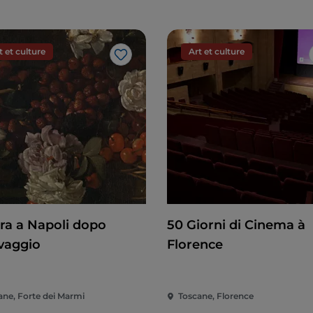
t et culture
Art et culture
J’aime
ura a Napoli dopo
50 Giorni di Cinema à
vaggio
Florence
ane, Forte dei Marmi
Toscane, Florence