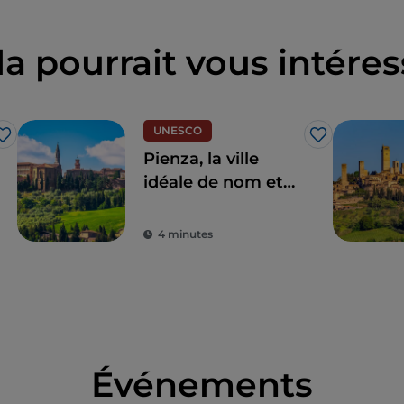
la pourrait vous intéres
UNESCO
J’aime
J’aime
Pienza, la ville
idéale de nom et
de fait
4 minutes
Événements