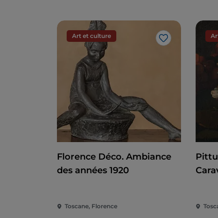
Art et culture
Ar
J’aime
Florence Déco. Ambiance
Pitt
des années 1920
Cara
Toscane, Florence
Tosc