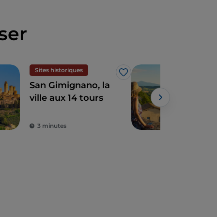
ser
Sites historiques
Vill
J’aime
San Gimignano, la
Mon
ville aux 14 tours
Powe
3 minutes
2 m