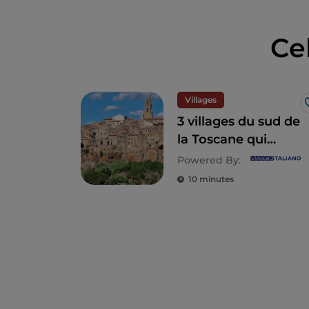
Ce
Villages
3 villages du sud de
la Toscane qui
méritent d'être
Powered By:
visités
10 minutes