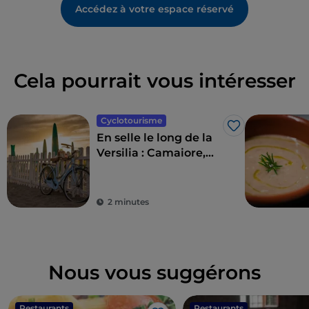
Accédez à votre espace réservé
Cela pourrait vous intéresser
Cyclotourisme
J’aime
En selle le long de la
Versilia : Camaiore,
Pietrasanta, Forte dei
Marmi et ses environs
2 minutes
Nous vous suggérons
Restaurants
Restaurants