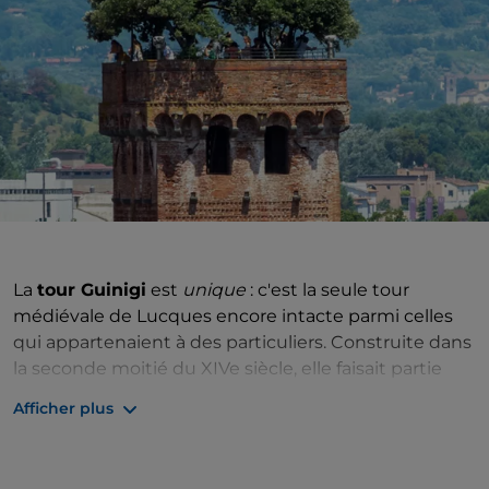
La
tour Guinigi
est
unique
: c'est la seule tour
médiévale de Lucques encore intacte parmi celles
qui appartenaient à des particuliers. Construite dans
la seconde moitié du XIVe siècle, elle faisait partie
d'un complexe résidentiel plus vaste, créé en
Afficher plus
regroupant des immeubles préexistants et utilisé
comme quartier général par la famille du même
nom, l'une des familles les plus riches et les plus