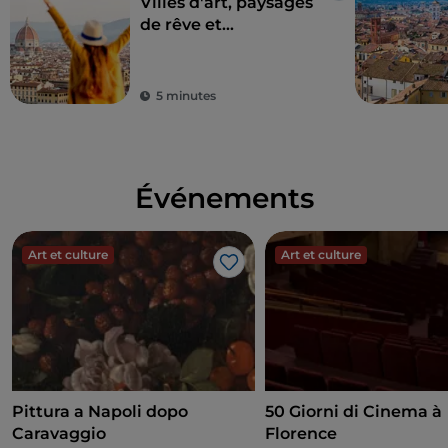
Villes d'art, paysages
de rêve et
gastronomie : la
Toscane est le rêve de
tout touriste
5 minutes
Événements
Art et culture
Art et culture
J’aime
Pittura a Napoli dopo
50 Giorni di Cinema à
Caravaggio
Florence