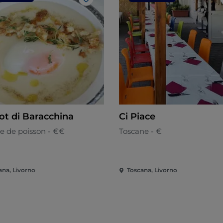
J’aime
rot di Baracchina
Ci Piace
e de poisson - €€
Toscane - €
ana, Livorno
Toscana, Livorno