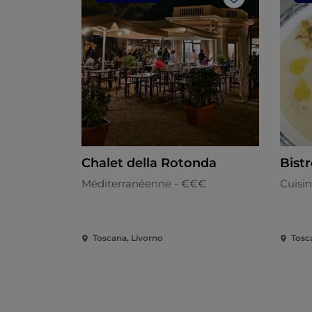
J’aime
Chalet della Rotonda
Bist
Méditerranéenne - €€€
Cuisin
Toscana, Livorno
Tosc