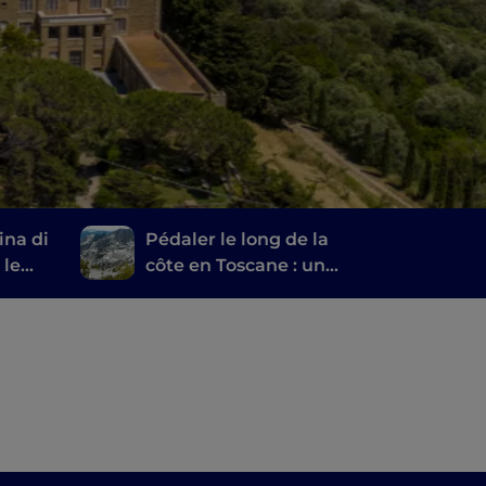
ina di
Pédaler le long de la
 le
côte en Toscane : un
des
itinéraire de Marina di
Carrara à Livourne