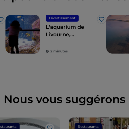
Divertissement
J’aime
J’aime
L'aquarium de
Livourne,
merveilles de la
mer et écologie
2 minutes
Nous vous suggérons
staurants
Restaurants