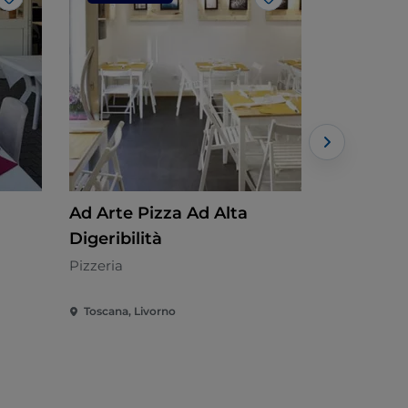
J’aime
J’aime
Ad Arte Pizza Ad Alta
Al fosso 
Digeribilità
Méditerran
Pizzeria
Toscana, Livorno
Toscana, Li