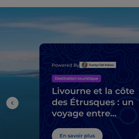
Powered By
Destination touristique
Livourne et la côte
des Étrusques : un
voyage entre
histoire, vin et
gastronomie
En savoir plus