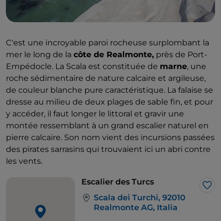
ils se trouvent est source d'une biodiversité
environnementale variée et importante, d'oliviers, de
vignes, de pistaches, d'amandiers et d'autres
variétés de la fruticulture sicilienne. Le projet
C'est une incroyable paroi rocheuse surplombant la
Diodoros s'est développé pour devenir une véritable
mer le long de la
côte de Realmonte,
près de Port-
marque, des produits exquis de la vallée des
Empédocle. La Scala est constituée de
marne
, une
temples, à vendre. Après la visite, la vallée devient, à
roche sédimentaire de nature calcaire et argileuse,
quelques occasions, le cadre étonnant de spectacles
de couleur blanche pure caractéristique. La falaise se
et de concerts en soirée.
dresse au milieu de deux plages de sable fin, et pour
y accéder, il faut longer le littoral et gravir une
montée ressemblant à un grand escalier naturel en
pierre calcaire. Son nom vient des incursions passées
des pirates sarrasins qui trouvaient ici un abri contre
les vents.
Escalier des Turcs
J’a
Scala dei Turchi, 92010
Realmonte AG, Italia