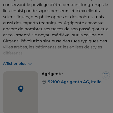
conservant le privilège d'être pendant longtemps le
lieu choisi par de sages penseurs et d'excellents
scientifiques, des philosophes et des poètes, mais
aussi des experts techniques. Agrigente conserve
encore de nombreuses traces de son passé glorieux
et tourmenté : le noyau médiéval, sur la colline de
Girgenti, l'évolution sinueuse des rues typiques des
villes arabes, les bâtiments et les églises de styles
différents.
Dès la première approche visuelle, la ville montre
Afficher plus
d'elle-même une image surprenante et une double
âme. On le comprend en arrivant par la route côtière,
Agrigente
lorsque, haut sur la crête rocheuse qui arrête la
J’a
92100 Agrigento AG, Italia
pente de la colline, apparaissent les temples, ceux de
l'ancienne ville grecque, ceux de lazone
archéologique déclarée patrimoine mondial de
l'Unesco
.
Au-delà de la pente parsemée d'oliviers et de pins,