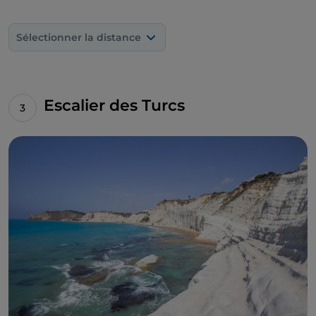
Olympien
, sans colonnes surélevées, mais avec des
statues allongées par terre qui semblent dormir.
Sélectionner la distance
Encore, le sanctuaire de Déméter et Koré (VI-
Ve siècle av. J.-C.) et le
temple de Castor et Pollux
,
les Dioscures : les quatre colonnes survivantes sont
devenues le symbole d'Agrigente. Enfin, le
jardin de
Escalier des Turcs
Kolymbetra
, avec ses cinq hectares de délicieuse
végétation entre des murs de tuf.
La visite peut être libre ou guidée , vous pouvez
suivre un itinéraire inédit à la découverte du paysage
et des saveurs de la vallée. Le parcours balisé est une
initiative née dans le cadre du
projet Diodoros
,
grâce auquel, depuis 2005, le patrimoine artistique,
culturel, paysager et agricole des 1 300 hectares
fertiles du parc archéologique est protégé et mis en
valeur. Car, s'il est vrai que les temples d'Agrigente
ont une valeur archéologique et historique d'un
intérêt absolu, il faut savoir que le terrain sur lequel