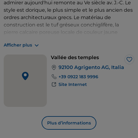
admirer aujourd'hui remonte au Ve siècle av. J.-C. Le
style est dorique, le plus simple et le plus ancien des
ordres architecturaux grecs. Le matériau de
construction est le tuf gréseux conchiglifère, la
pierre calcaire poreuse locale de couleur jaune
intense , quelques traces blanches sur les surfaces
Afficher plus
suggèrent que la pierre était recouverte d'un enduit
de poudre de marbre. Tout autour, la nature est
Vallée des temples
intense, sauvage et puissante, avec des oliviers, des
J’a
92100 Agrigento AG, Italia
amandiers et des caroubiers.
Tôt le matin ou au coucher du soleil, pour éviter de
+39 0922 183 9996
marcher sous un soleil aveuglant et brûlant, vous
Site Internet
vous déplacerez entre le temple dédié à
Héra
Lacinia,
que les Romains rebaptisèrent
Junon
, situé
au sommet panoramique de la colline, et celui de la
Concorde
, qui rappelle le Parthénon d'Athènes et se
dresse comme l'une des œuvres les plus parfaites et
Plus d’informations
les mieux conservées de l'architecture dorique.
Ensuite, vous rencontrerez le temple de
Jupiter