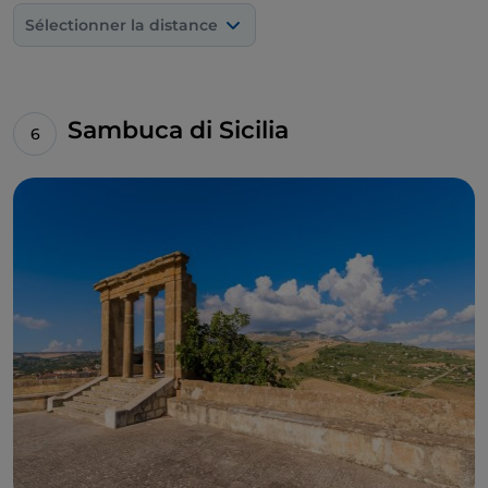
2021, le
Musée diffus des 5 sens est né
, un projet
Sélectionner la distance
communautaire qui se fait le porte-parole de
l'identité et de la beauté de cette ville. Grâce à
l'engagement des artisans, des commerçants, des
établissements d'hébergement, des restaurants, des
Sambuca di Sicilia
associations culturelles et des associations
professionnelles, il est possible de visiter des lieux
qui sont restés inaccessibles pendant longtemps,
tels que les grottes thermales, et de participer à des
expériences incontournables et passionnantes,
telles que le travail de la céramique, le dessin et la
création de bijoux en corail, la fabrication de
masques en papier mâché, la préparation de fruits
martorana, la dégustation d'huiles ou la cuisine de
plats typiques.