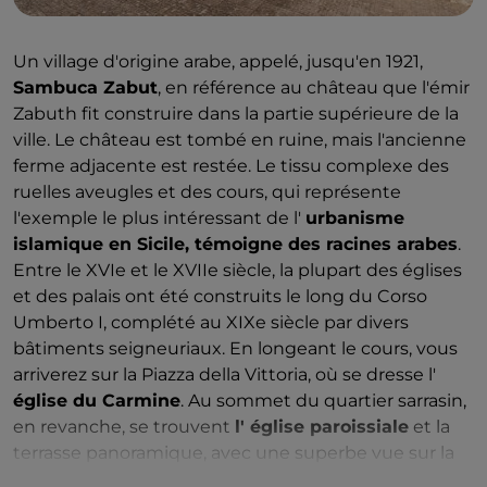
Un village d'origine arabe, appelé, jusqu'en 1921,
Sambuca Zabut
, en référence au château que l'émir
Zabuth fit construire dans la partie supérieure de la
ville. Le château est tombé en ruine, mais l'ancienne
ferme adjacente est restée. Le tissu complexe des
ruelles aveugles et des cours, qui représente
l'exemple le plus intéressant de l'
urbanisme
islamique en Sicile, témoigne des racines arabes
.
Entre le XVIe et le XVIIe siècle, la plupart des églises
et des palais ont été construits le long du Corso
Umberto I, complété au XIXe siècle par divers
bâtiments seigneuriaux. En longeant le cours, vous
arriverez sur la Piazza della Vittoria, où se dresse l'
église du Carmine
. Au sommet du quartier sarrasin,
en revanche, se trouvent
l' église paroissiale
et la
terrasse panoramique, avec une superbe vue sur la
campagne. À 7 km au nord de Sambuca di Sicilia, se