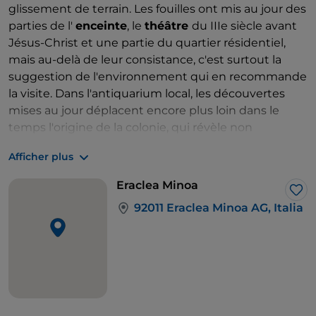
glissement de terrain. Les fouilles ont mis au jour des
parties de l'
enceinte
, le
théâtre
du IIIe siècle avant
Jésus-Christ et une partie du quartier résidentiel,
mais au-delà de leur consistance, c'est surtout la
suggestion de l'environnement qui en recommande
la visite. Dans l'antiquarium local, les découvertes
mises au jour déplacent encore plus loin dans le
temps l'origine de la colonie, qui révèle non
seulement des présences crétoises et phéniciennes,
Afficher plus
mais aussi des fréquentations au Néolithique.
Eraclea Minoa
J’a
92011 Eraclea Minoa AG, Italia