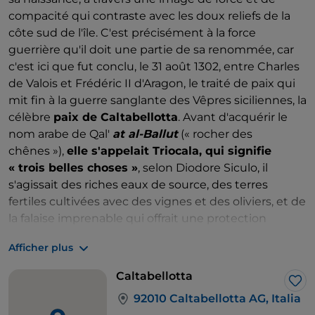
compacité qui contraste avec les doux reliefs de la
côte sud de l'île. C'est précisément à la force
guerrière qu'il doit une partie de sa renommée, car
c'est ici que fut conclu, le 31 août 1302, entre Charles
de Valois et Frédéric II d'Aragon, le traité de paix qui
mit fin à la guerre sanglante des Vêpres siciliennes, la
célèbre
paix de Caltabellotta
. Avant d'acquérir le
nom arabe de Qal'
at al-Ballut
(« rocher des
chênes »),
elle s'appelait Triocala, qui signifie
« trois belles choses »
, selon Diodore Siculo, il
s'agissait des riches eaux de source, des terres
fertiles cultivées avec des vignes et des oliviers, et de
la falaise imprenable qui offrait une protection
naturelle. Ce sont des biens précieux, que la ville
Afficher plus
conserve encore, ainsi que le tissu urbain médiéval,
typique d'un village de moyenne montagne de la
Caltabellotta
région méditerranéenne. Parmi les édifices religieux,
J’a
92010 Caltabellotta AG, Italia
l'église paroissiale se distingue. Non loin de là, à