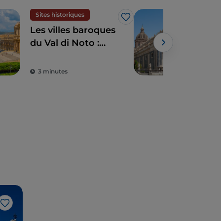
Sites historiques
Ville
J’aime
Les villes baroques
Cata
du Val di Noto :
bar
quand l'art épouse
fort
la beauté
3 minutes
5 m
J’aime