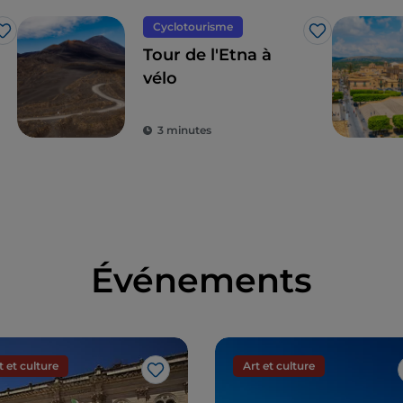
Cyclotourisme
J’aime
J’aime
Tour de l'Etna à
vélo
3 minutes
Événements
t et culture
Art et culture
J’aime