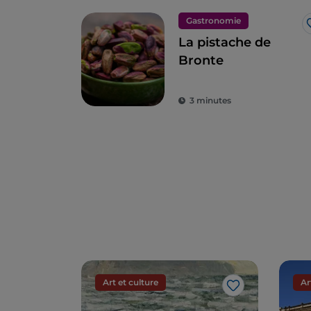
Gastronomie
La pistache de
Bronte
3 minutes
Art et culture
Ar
J’aime