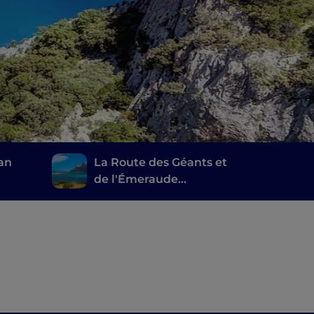
San
La Route des Géants et
de l'Émeraude
on ne
(Smeraldo), de Cagliari
à Porto Cervo