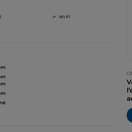
l
Wi-Fi
pm
O
 pm
V
 pm
l
 pm
a
mé