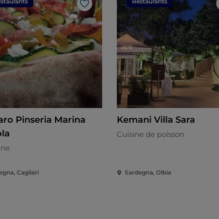
staurants
Restaurants
J’aime
aro Pinseria Marina
Kemani Villa Sara
ola
Cuisine de poisson
nne
egna, Cagliari
Sardegna, Olbia