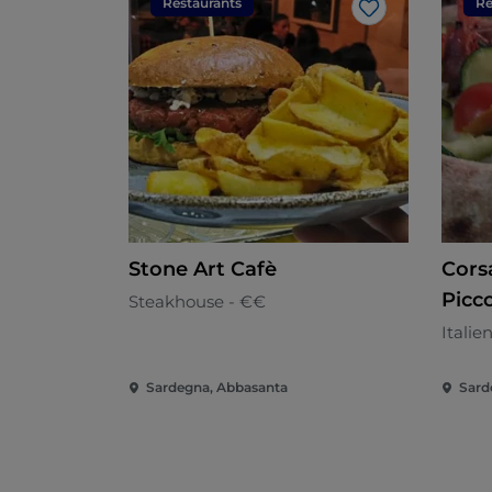
Restaurants
Re
J’aime
Stone Art Cafè
Cors
Picc
Steakhouse - €€
Italie
Sardegna, Abbasanta
Sard