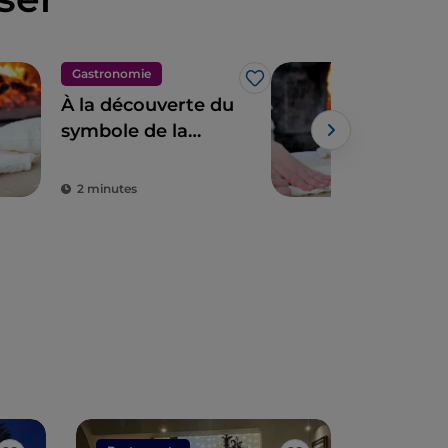
Gastronomie
Gas
J’aime
À la découverte du
L'o
symbole de la
les 
Sardaigne : le pain
de 
carasau
en 
2 minutes
4 m