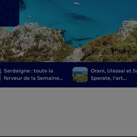
Sardaigne : toute la
Orani, Ulassai et 
ferveur de la Semaine
Sperate, l'art
Sainte dans le
conceptuel là où 
Montiferru
l'attend pas