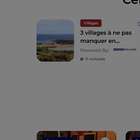
Villages
3 villages à ne pas
manquer en
Sardaigne, dans la
Powered By:
province de Nuoro
11 minutes