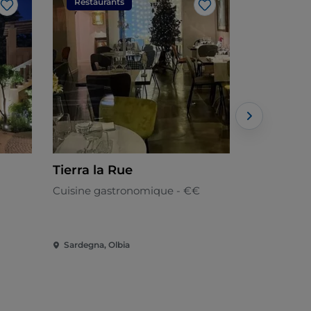
Restaurants
Restaura
J’aime
J’aime
Tierra la Rue
Lo Skipp
Cuisine gastronomique - €€
Cuisine loc
Sardegna, Olbia
Sardegna, T