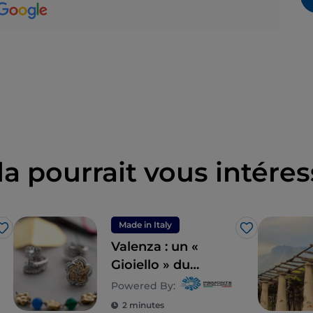
la pourrait vous intéres
Made in Italy
J’aime
J’aime
Valenza : un «
Gioiello » du
Monferrato
Powered By:
2 minutes