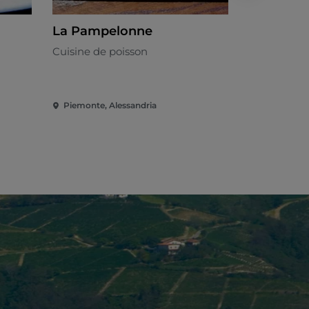
La Pampelonne
La Cuntr
Cuisine de poisson
Piémontais
Piemonte, Alessandria
Piemonte, 