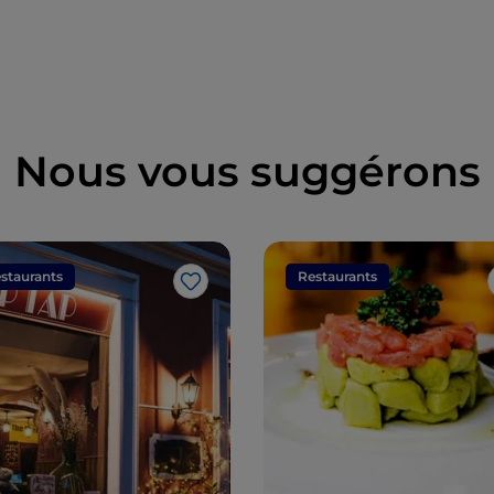
Nous vous suggérons
staurants
Restaurants
J’aime