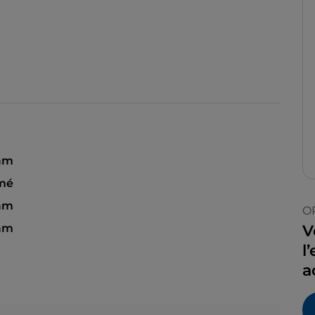
 am
mé
 am
O
 am
V
l
a