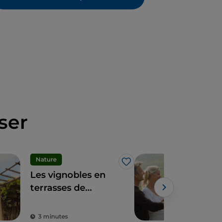
ser
Nature
Gas
J’aime
Les vignobles en
Le 
terrasses de
terr
Carema : un
vin
paysage unique et
gra
3 minutes
2 m