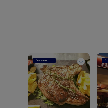
Restaurants
Re
J’aime