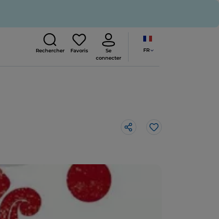
FR
Rechercher
Favoris
Se
connecter
J’aime