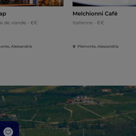
Tap
Melchionni Café
ne de viande - €€
Italienne - €€
onte, Alessandria
Piemonte, Alessandria
J’aime