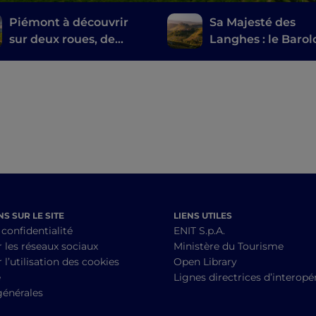
Piémont à découvrir
Sa Majesté des
sur deux roues, de
Langhes : le Barol
Voltaggio au Canavese
Vespa
à vélo
S SUR LE SITE
LIENS UTILES
 confidentialité
ENIT S.p.A.
r les réseaux sociaux
Ministère du Tourisme
 l’utilisation des cookies
Open Library
é
Lignes directrices d’interopér
générales