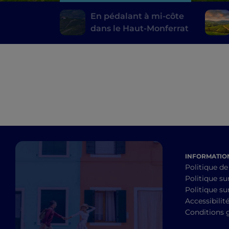
En pédalant à mi-côte
dans le Haut-Monferrat
INFORMATION
Politique de
Politique su
Politique sur
Accessibilit
Conditions 