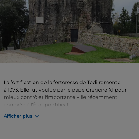
La fortification de la forteresse de Todi remonte
à 1373. Elle fut voulue par le pape Grégoire XI pour
mieux contrôler l'importante ville récemment
annexée à l'État pontifical.
Elle fut détruite une première fois par les citoyens
Afficher plus
eux-mêmes en 1382, et finalement démantelée au
début du XVIe siècle par Giuliano della Rovere, futur
pape Jules II.