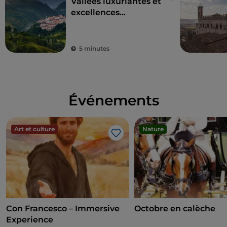
Vallées luxuriantes et
excellences
environnementales :
l'Ombrie, cœur vert
de l'Italie
5 minutes
Événements
Art et culture
Nature
J’aime
Con Francesco – Immersive
Octobre en calèche
Experience