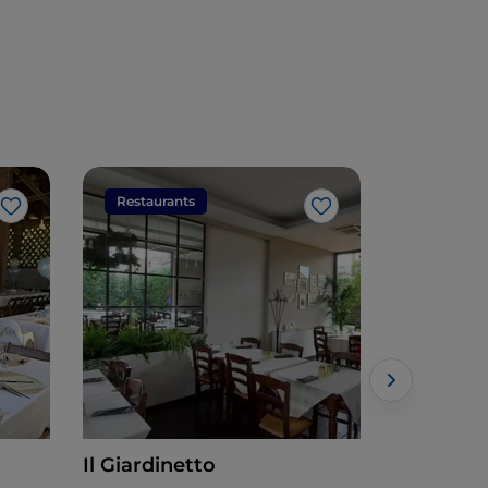
Restaurants
Restaura
J’aime
J’aime
Il Giardinetto
AGRITUR