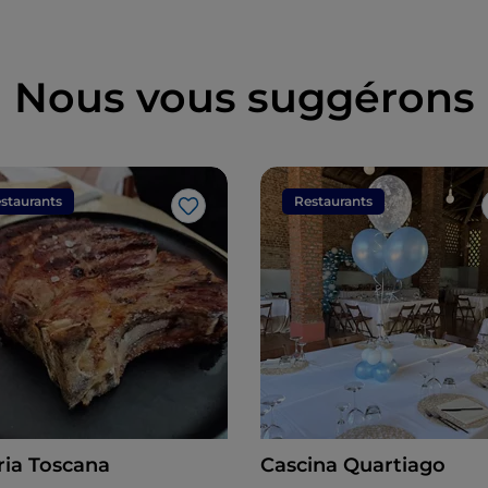
Nous vous suggérons
staurants
Restaurants
J’aime
ria Toscana
Cascina Quartiago