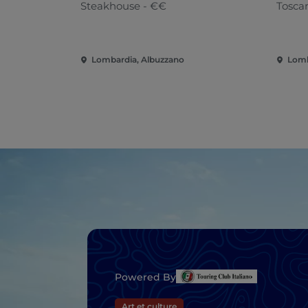
Steakhouse - €€
Tosca
Lombardia, Albuzzano
Lomb
Powered By
Art et culture