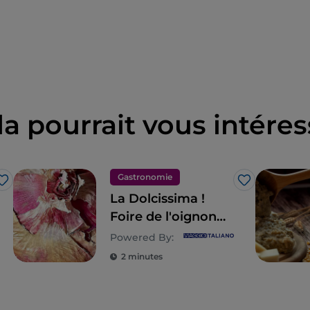
la pourrait vous intéres
Gastronomie
J’aime
J’aime
La Dolcissima !
Foire de l'oignon
rouge de Breme
Powered By:
2 minutes