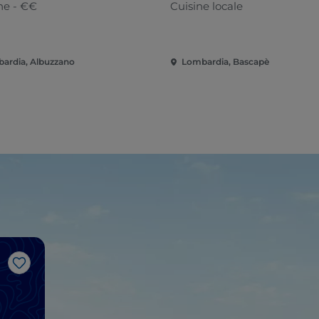
ne - €€
Cuisine locale
ardia, Albuzzano
Lombardia, Bascapè
J’aime