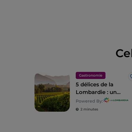
Ce
Gastronomie
5 délices de la
Lombardie : un
territoire à
Powered By:
savourer
2 minutes
absolument