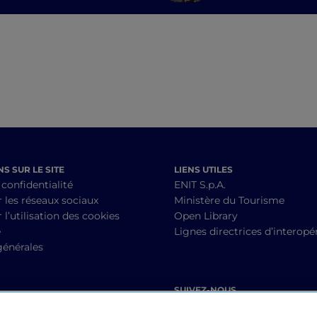
les Stradivarius
S SUR LE SITE
LIENS UTILES
 confidentialité
ENIT S.p.A.
r les réseaux sociaux
Ministère du Tourisme
 l’utilisation des cookies
Open Library
é
Lignes directrices d’interopér
générales
SUIVEZ-NOUS