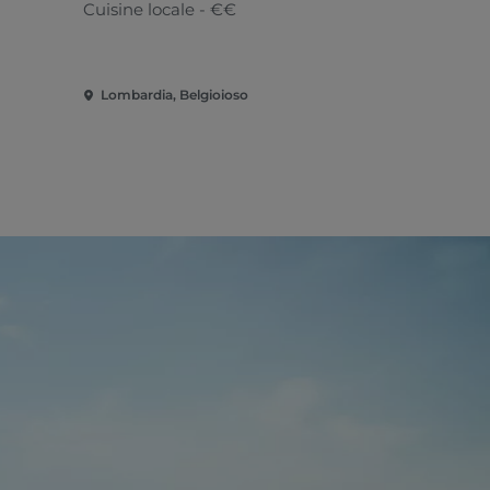
TORRAZZ
Cuisine locale - €€
Cuisine loc
Lombardia, Belgioioso
Lombardia,