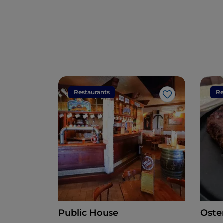
Restaurants
Re
J’aime
Public House
Oste