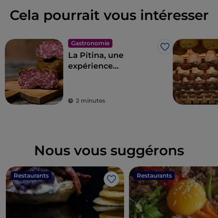
Cela pourrait vous intéresser
Gastronomie
J’aime
La Pitina, une
expérience
œnogastronomique
unique
2 minutes
Nous vous suggérons
Restaurants
Restaurants
J’aime