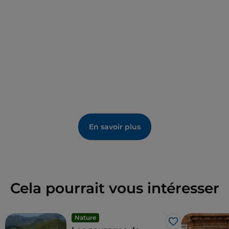
bibliothèque. Celui qui porte le nom de
Lucrezia B.
pourrait être celui de
Lucrezia Borgia
, qui est passée
par Césène et a été l'invitée de son frère en 1502.
En savoir plus
Cela pourrait vous intéresser
Nature
J’aime