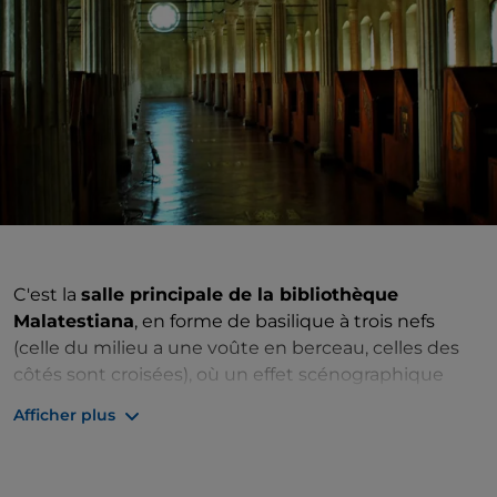
C'est la
salle principale de la bibliothèque
Malatestiana
, en forme de basilique à trois nefs
(celle du milieu a une voûte en berceau, celles des
côtés sont croisées), où un effet scénographique
agréable est déclenché par le rythme des colonnes
Afficher plus
et par la lumière diffusée par la rangée de fenêtres
latérales et par la rosace centrale. Dans les nefs
latérales se trouvent
58 plutei (armoires-lecteurs)