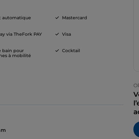
t automatique
Mastercard
ay via TheFork PAY
Visa
e bain pour
Cocktail
nes à mobilité
O
V
l
a
 am