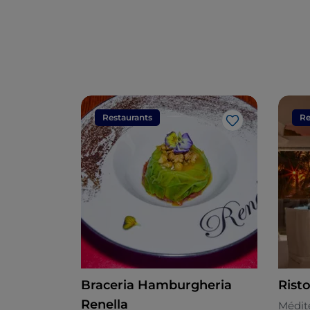
Restaurants
Re
J’aime
Braceria Hamburgheria
Risto
Renella
Médit