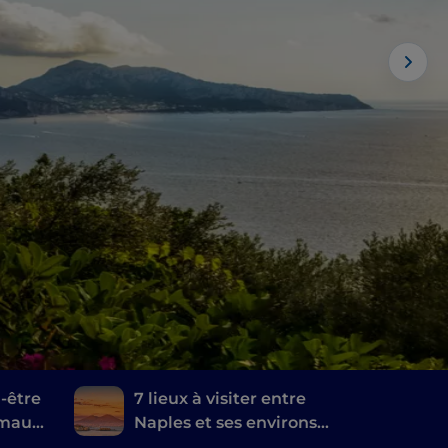
n-être
7 lieux à visiter entre
rmaux
Naples et ses environs
les
où le film Mare fuori a