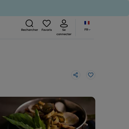
FR
Rechercher
Favoris
Se
connecter
J’aime