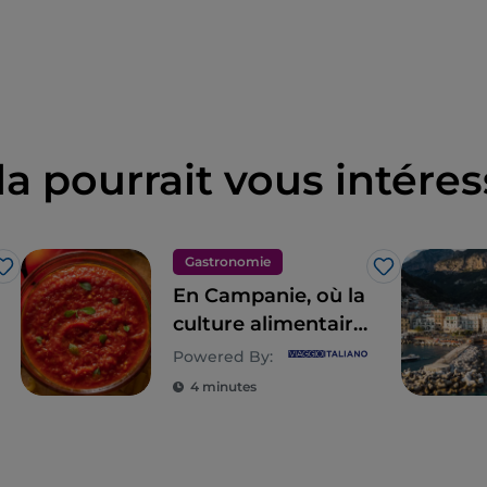
la pourrait vous intéres
Gastronomie
J’aime
J’aime
En Campanie, où la
culture alimentaire
est un style de vie
Powered By:
4 minutes