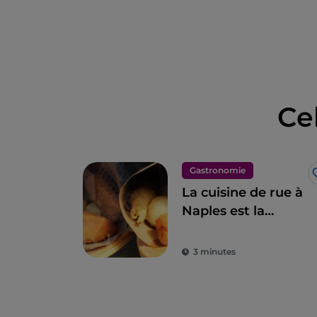
Ce
Gastronomie
La cuisine de rue à
Naples est la
quintessence des
merveilles pour le
3 minutes
palais