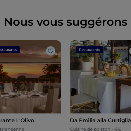
Nous vous suggérons
staurants
Restaurants
J’aime
rante L'Olivo
Da Emilia alla Curtiglia
erranéenne
Cuisine de poisson - €€