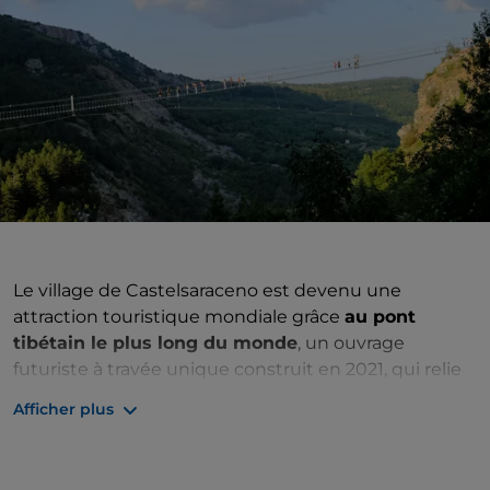
Le village de Castelsaraceno est devenu une
attraction touristique mondiale grâce
au pont
tibétain le plus long du monde
, un ouvrage
futuriste à travée unique construit en 2021, qui relie
le vieux village aux pentes du mont Raparo. Avec ses
Afficher plus
600 mètres de long
suspendus au-dessus du vide
et ses
80 mètres de haut
, il surplombe le canyon
creusé par le torrent Racanello et compte plus de