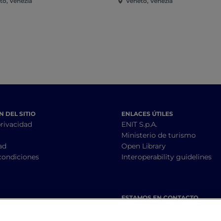
to, Venezia
Veneto, Venezia
 DEL SITIO
ENLACES ÚTILES
privacidad
ENIT S.p.A.
Ministerio de turismo
ad
Open Library
condiciones
Interoperability guidelines
ESTAMOS EN CONTACTO