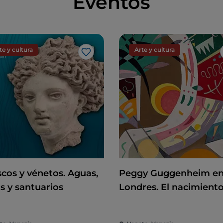
Eventos
te y cultura
Arte y cultura
Me gusta
scos y vénetos. Aguas,
Peggy Guggenheim e
s y santuarios
Londres. El nacimient
una coleccionista