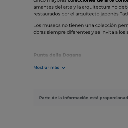
cinco mayores
colecciones de arte con
amantes del arte y la arquitectura no deb
restaurados por el arquitecto japonés Ta
Los museos no tienen una colección per
obras siempre diferentes y se invita a los 
Punta della Dogana
El complejo de
Punta della Dogana
es un
Mostrar más
desembocadura del Gran Canal y del Canal
Marcos, donde la vista de Venecia es más
panorámica de 360°
de la Giudecca, la isl
degli Schiavoni, el Palacio Ducal, la Plaza 
Parte de la información está proporcionad
El edificio
albergó la aduana de Venecia
abandono, el Ayuntamiento de Venecia lo
Colección Pinault ganó el concurso y en 2