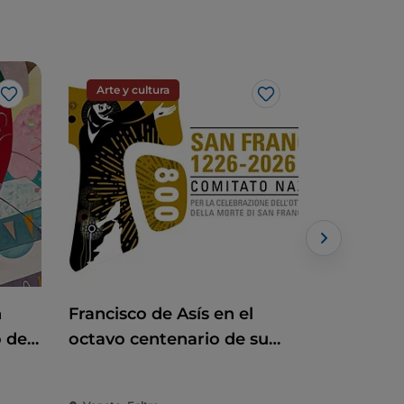
Arte y cultura
Artesanía
Me gusta
Me gusta
n
Francisco de Asís en el
Mercadil
o de
octavo centenario de su
muerte Francisco de Asís
en el octavo centenario de