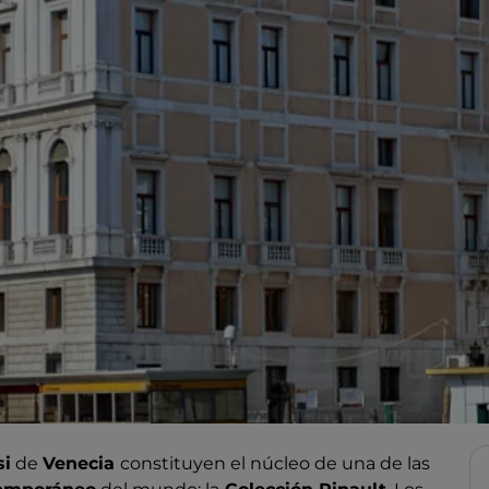
si
de
Venecia
constituyen el núcleo de una de las