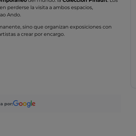
temporáneo
del mundo: la
Colección Pinault
. Los
en perderse la visita a ambos espacios,
dao Ando.
manente, sino que organizan exposiciones con
artistas a crear por encargo.
 edificio triangular terminado en 1682. Está en la
 de la Giudecca, en el centro de la cuenca de San
 espectacular. Desde la Punta hay una
a de San Giorgio y su basílica palladiana, la Riva
San Marcos, los Jardines Reales y Ca' Giustinian.
a por:
hasta la década de 1980. Tras veinte años de
 convirtió en centro de arte contemporáneo. La
009 inauguró el espacio devuelto a la ciudad.