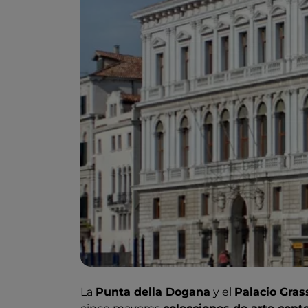
La
Punta della Dogana
y el
Palacio Gras