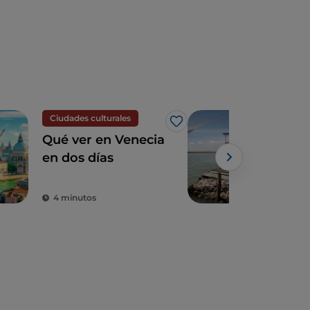
Ciudades culturales
Natu
Me gusta
Qué ver en Venecia
La 
en dos días
Vene
tur
orni
4 minutos
2 m
pes