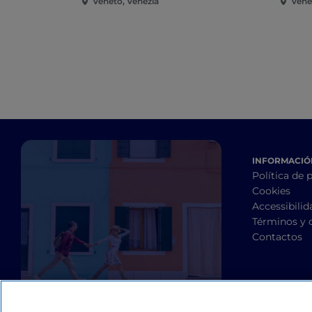
Veneto, Venezia
Vene
INFORMACIÓN
Política de 
Cookies
Accessibilid
Términos y 
Contactos