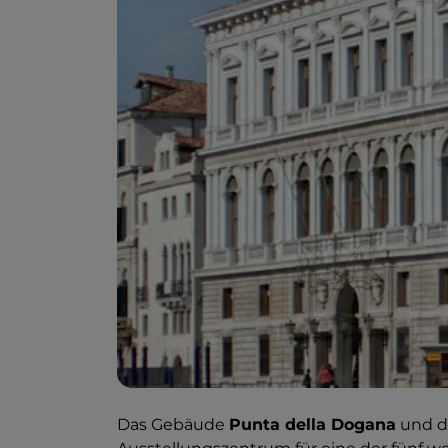
Das Gebäude
Punta della Dogana
und d