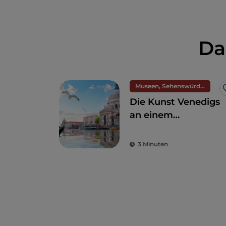
Da
Museen, Sehenswürdigkeiten und Denkmäler
Die Kunst Venedigs
an einem
Wochenende.
Museen, Galerien
3 Minuten
und
Ausstellungsorte,
die es zu
entdecken gilt