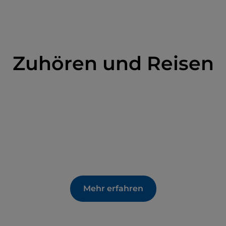
azzo restauriert, das in den Sechzigerjahren im
ute bietet das Theater ein umfangreiches
onferenzen und kulturellen Veranstaltungen.“
Zuhören und Reisen
Mehr erfahren