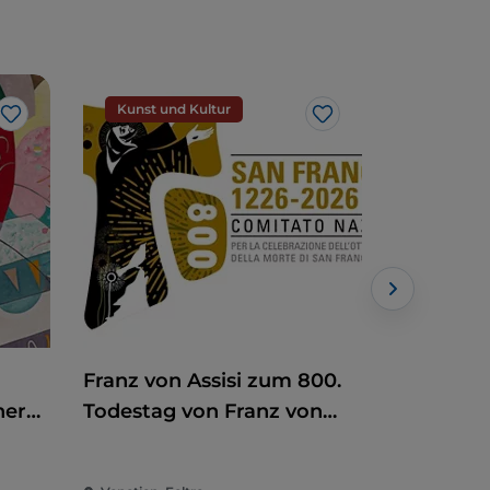
Kunst und Kultur
Handwer
Like
Like
Franz von Assisi zum 800.
Antiquit
ner
Todestag von Franz von
Assisi