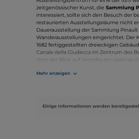
Ausstellungszentrum für eine der fünf 
zeitgenössischer Kunst, die
Sammlung P
interessiert, sollte sich den Besuch der
restaurierten Ausstellungsräume nicht en
Dauerausstellung der Sammlung Pinault
Wanderausstellungen eingerichtet. Der 
1682 fertiggestellten dreieckigen Gebäu
Canale della Giudecca im Zentrum des B
dem der Blick auf Venedig am spektakulä
genießt man das Rundum-Panorama auf di
Mehr anzeigen
Basilika Palladiana, die Riva degli Schiav
königlichen Gärten, Ca'Giustinian. 3) „
Campo di Santa Maria della Salute und e
Turm Torre della Fortuna mit seiner golde
Ausstellungen, aber nicht nur, werden F
Einige Informationen werden bereitgestel
einem abschließenden Aperitif auf der Ter
gewidmet, zuerst als Internationales Z
Erwerb durch das Unternehmen Fiat im J
Architektin Gae Aulenti als Ausstellungs