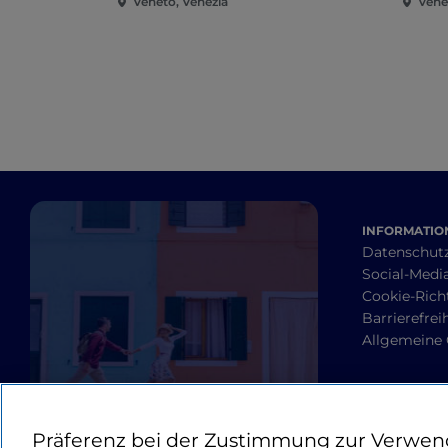
Veneto, Venezia
Vene
INFORMATION
Datenschut
Social-Media
Cookie-Richt
Barrierefrei
Allgemeine
Präferenz bei der Zustimmung zur Verwen