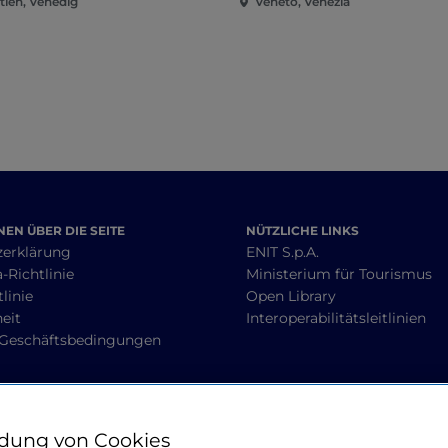
tien, Venedig
Veneto, Venezia
EN ÜBER DIE SEITE
NÜTZLICHE LINKS
zerklärung
ENIT S.p.A.
-Richtlinie
Ministerium für Tourismus
linie
Open Library
heit
Interoperabilitätsleitlinien
 Geschäftsbedingungen
BLEIBEN WIR IN KONTAKT
dung von Cookies