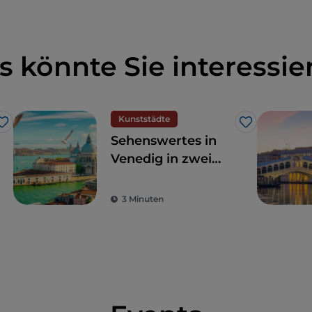
s könnte Sie interessie
Kunststädte
Like
Like
Sehenswertes in
Venedig in zwei
Tagen
3 Minuten