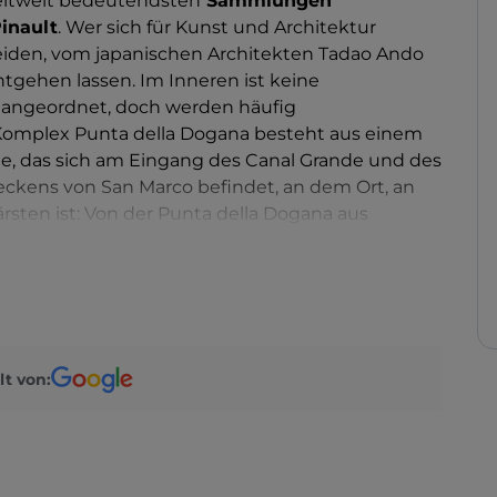
weltweit bedeutendsten
Sammlungen
inault
. Wer sich für Kunst und Architektur
 beiden, vom japanischen Architekten Tadao Ando
tgehen lassen. Im Inneren ist keine
 angeordnet, doch werden häufig
Komplex Punta della Dogana besteht aus einem
de, das sich am Eingang des Canal Grande und des
eckens von San Marco befindet, an dem Ort, an
rsten ist: Von der Punta della Dogana aus
e Giudecca, die Insel San Giorgio und ihre
oni, den Dogenpalast, den Markusplatz, die
Der Rundgang durch die Ausstellung beginnt am
ndet ganz oben im Gebäude, auf dem sich der
nen Kugel erhebt.“ 4) „Anlässlich der
ührungen durch das Gebäude organisiert, die mit
lt von:
rasse enden.“ 5) „Seit 1951 ist der Raum der Kunst
entrum für Kunst und Kostüme, dann mit dem
ahr 1983 und der Renovierung durch die
ort für bedeutende Kunstausstellungen.“ 6) „Im