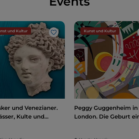
Events
nst und Kultur
Kunst und Kultur
Like
sker und Venezianer.
Peggy Guggenheim in
sser, Kulte und
London. Die Geburt ei
igtümer
Sammlerin