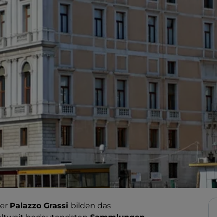
er
Palazzo Grassi
bilden das