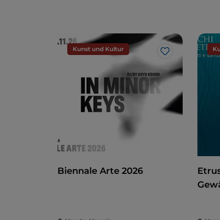
Kunst und Kultur
Ku
Like
Biennale Arte 2026
Etru
Gewä
Heil