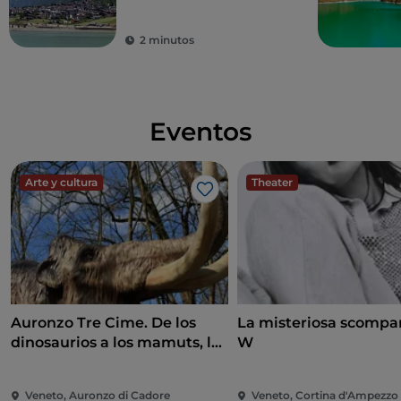
escapada cualquiera
que sea la temporada
2 minutos
Eventos
Arte y cultura
Theater
Me gusta
Auronzo Tre Cime. De los
La misteriosa scompar
dinosaurios a los mamuts, la
W
historia continúa
Veneto, Auronzo di Cadore
Veneto, Cortina d'Ampezzo