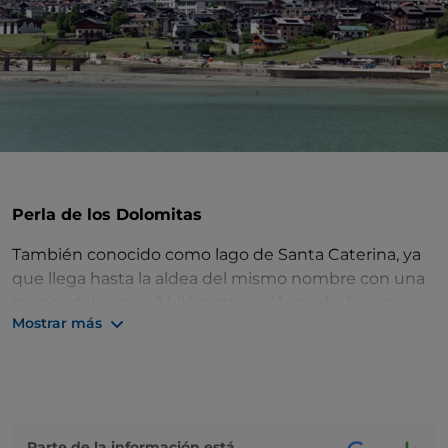
Perla de los Dolomitas
También conocido como lago de Santa Caterina, ya
que llega hasta la aldea del mismo nombre con una
longitud de unos 2 kilómetros, el
lago de Auronzo
es
Mostrar más
un embalse en el corazón de los Dolomitas. Se
encuentra cerca del municipio de Auronzo di Cadore,
en la provincia de
Belluno
, a una altitud de 800
metros sobre el nivel del mar.
Es el destino ideal para vivir momentos de relax,
Parte de la información está