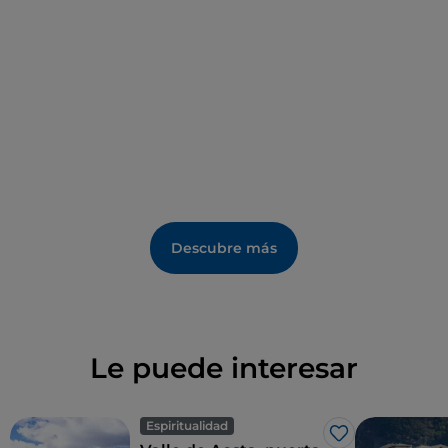
exposición multimedia que trata sobre los famosos
prisioneros que pasaron por el fuerte, entre ellos
Camillo Benso, conde de Cavour. En la
Opera di Gola
se celebran conciertos y eventos, la
Opera Vittorio
,
situada en el nivel intermedio de la fortaleza, alberga
Le Alpi dei ragazzi
, el espacio favorito de los más
jóvenes, donde pueden descubrir las montañas del
Valle de Aosta mientras se divierten. La
Opera
Ferdinando
, a los pies del fuerte, alberga el
Museo
delle Frontiere
, que cuenta la historia de los Alpes
Descubre más
occidentales y de las relaciones entre los pueblos
que los han habitado, así como el
Museo del Forte e
delle Fortificazioni
, dedicado a la evolución a lo largo
de los siglos de las obras de defensa, especialmente
en las zonas de montaña.
Le puede interesar
Espiritualidad
Me gusta