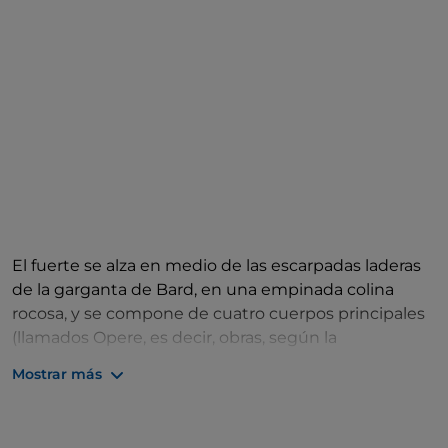
El fuerte se alza en medio de las escarpadas laderas
de la garganta de Bard, en una empinada colina
rocosa, y se compone de cuatro cuerpos principales
(llamados Opere, es decir, obras, según la
terminología de la arquitectura militar), situados a
Mostrar más
diferentes niveles entre los 400 y los 467 metros de
altitud. Es muy probable que la fortaleza se utilizara
con fines defensivos desde la Antigüedad. El primer