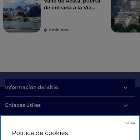
Valle de Aosta, puerta
de entrada a la Vía
Francígena italiana
2 minutos
Información del sitio
Enlaces útiles
Acceso
Cerrar
Política de cookies
Estamos en contacto