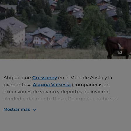
1/2
Al igual que
Gressoney
en el Valle de Aosta y la
piamontesa
Alagna Valsesia
(compañeras de
excursiones de verano y deportes de invierno
alrededor del monte Rosa), Champoluc debe sus
lejanos orígenes a una ola migratoria del pueblo
Mostrar más
walser
entre los siglos XII y XIII: una población de
lengua germánica del Valais (en alemán Wallis), que
con el tiempo se convirtió en un cantón suizo. En