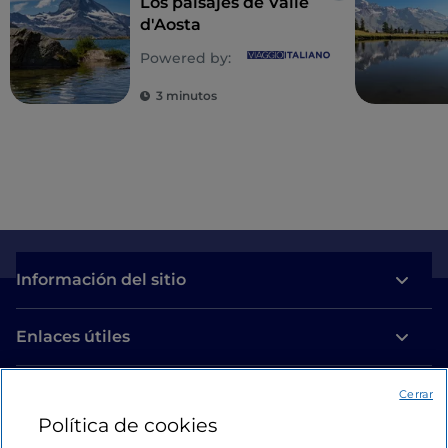
Los paisajes de Valle
d'Aosta
Powered by:
3 minutos
Información del sitio
Enlaces útiles
Acceso
Cerrar
Política de cookies
Estamos en contacto