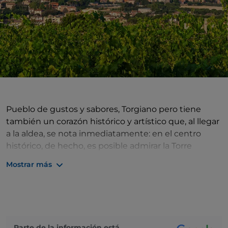
Pueblo de gustos y sabores, Torgiano pero tiene
también un corazón histórico y artístico que, al llegar
a la aldea, se nota inmediatamente: en el centro
histórico, de hecho, es posible admirar la Torre
Baglioni, testimonio de las antiguas murallas que
Mostrar más
rodeaban la ciudad, sus iglesias y las dos fuentes
creadas por el artista Nino Caruso: la Fonte di Giano y
la Fonte dei Cocciari. Pero en el centro de la historia
que teje el pueblo hay dos productos que siempre lo
han caracterizado: el aceite y el vino. Dedicados a
Parte de la información está