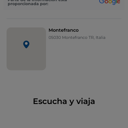
proporcionada por:
San Pietro
con la pintura de la «Inmaculada
Concepción con los santos», atribuida a Stefano
Pozzi, la particular
Fontana dei Lupi
(fuente de los
Lobos) y la
iglesia de la Madonna del Carmine
,
Montefranco
situada fuera del pueblo, con frescos de la escuela de
05030 Montefranco TR, Italia
Umbría del siglo XVII y una «Ascensión» del siglo XVI.
En 1444, de paso en su viaje hacia L'Aquila,
san
Bernardino de Siena
se alojó en Montefranco
durante algún tiempo.
A san Bernardino está dedicado
el complejo
conventual
situado en la localidad de Monzano,
donde, según cuenta la tradición, el santo
franciscano hizo brotar agua de manantial. Aquí ya
Escucha y viaja
existía una pequeña iglesia, probablemente
dedicada a san Primiano, en la que se detuvo san
Bernardino. Con los años, la iglesia fue transformada
para la construcción del nuevo complejo.