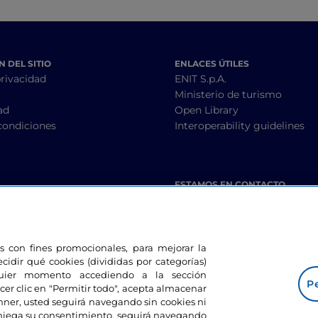
 DEL SITIO
ENLACES ÚTILES
privacidad
ENIT S.p.A.
Ministerio de turismo
ad
Open Library
condiciones
Interoperability guidelines
ESTAMOS EN CONTACTO
les con fines promocionales, para mejorar la
ecidir qué cookies (divididas por categorías)
lquier momento accediendo a la sección
Pe
cer clic en "Permitir todo", acepta almacenar
banner, usted seguirá navegando sin cookies ni
eniega su consentimiento, seguirá navegando