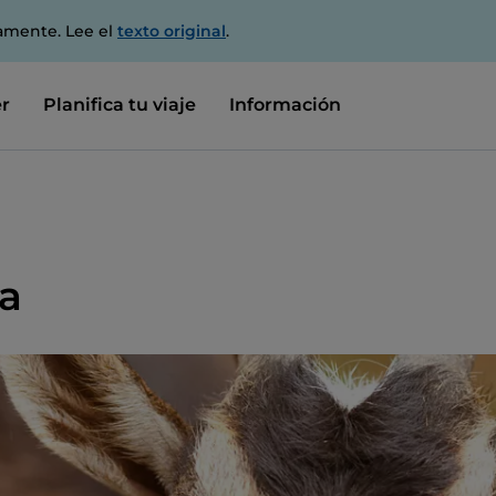
amente. Lee el
texto original
.
r
Planifica tu viaje
Información
na