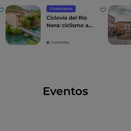
Cicloturismo
Me gusta
Me gusta
Ciclovía del Río
Nera: ciclismo a
través de bosques
y cascadas
2 minutos
Eventos