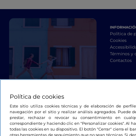
INFORMACIÓN
Política de 
Cookies
Accessibilid
Términos y 
Contactos
Política de cookies
Este sitio utiliza cookies técnicas y de elaboración de perfi
navegación por el sitio y realizar análisis agregados. Puede d
prestar, rechazar o revocar su consentimiento en cua
correspondiente y haciendo clic en "Personalizar cookies". Al ha
todas las cookies en su dispositivo. El botón "Cerrar" cierra el 
otras herramientas de seguimiento que no sean técnicas. Si d