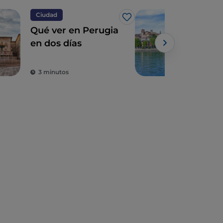
Ciudad
Pue
Me gusta
Qué ver en Perugia
El 
en dos días
sus
3 minutos
3 m