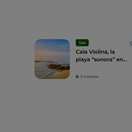
Sea
Cala Violina, la
playa “sonora” en
el corazón de la
Maremma
3 minutos