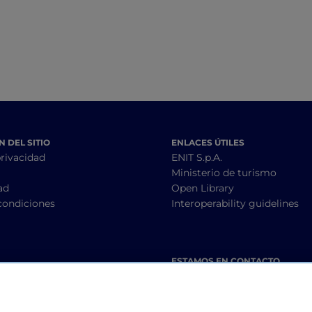
 DEL SITIO
ENLACES ÚTILES
privacidad
ENIT S.p.A.
Ministerio de turismo
ad
Open Library
condiciones
Interoperability guidelines
ESTAMOS EN CONTACTO