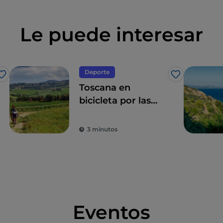
Le puede interesar
Deporte
Me gusta
Me gusta
Toscana en
bicicleta por las
tierras de Siena
entre vinos y aguas
3 minutos
termales
Eventos