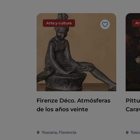
Arte y cultura
Ar
Me gusta
Firenze Déco. Atmósferas
Pitt
de los años veinte
Cara
Toscana, Florencia
Tosc