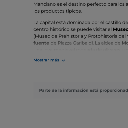
Manciano es el destino perfecto para los am
los productos típicos.
La capital está dominada por el castillo d
centro histórico se puede visitar el
Museo 
(Museo de Prehistoria y Protohistoria del Va
fuente
de Piazza Garibaldi. La aldea de
Mo
una joya medieval rodeada de olivares, u
pasear con tranquilidad y visitar la Piazza 
Mostrar más
unos kilómetros, llegarás a la aldea de S
Italia», famosa también por sus apreciad
No te pierdas las famosas cascadas del Mu
alimentadas por las aguas termales del ar
Parte de la información está proporcionad
admirar su belleza desde el
mirador de l
Saturnia. En la aldea de Saturnia, también
el tramo de la
antigua vía romana Clodi
descubrirlo
en bicicleta
, gracias a una red
situ».