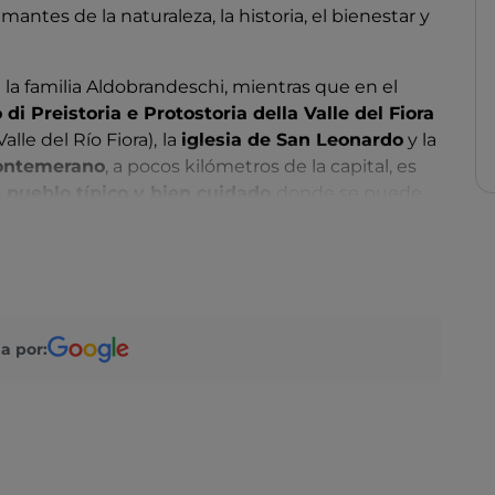
antes de la naturaleza, la historia, el bienestar y
e la familia Aldobrandeschi, mientras que en el
di Preistoria e Protostoria della Valle del Fiora
lle del Río Fiora),
la
iglesia de San Leonardo
y la
ntemerano
, a pocos kilómetros de la capital, es
n
pueblo típico y bien cuidado
donde se puede
Castello y la
iglesia de San Giorgio
. Si te trasladas
aturnia, «una de las ciudades más antiguas de
as aguas, unas de las más beneficiosas del mundo.
lino, con piscinas naturales de libre acceso
royo Gorello (a unos 37 °C). También es posible
a por:
as cascadas
, en la carretera entre Montemerano y
 merece la pena visitar el
museo arqueológico
y
a
. El territorio de Manciano es perfecto para
 de rutas y a la posibilidad de alquilar las bicis «in