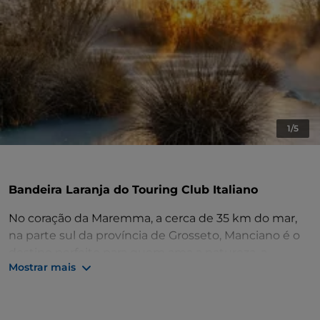
1/5
Bandeira Laranja do Touring Club Italiano
No coração da Maremma, a cerca de 35 km do mar,
na parte sul da província de Grosseto, Manciano é o
destino perfeito para quem ama a natureza, a
Mostrar mais
história, o bem-estar e os produtos típicos.
A capital é dominada pela fortaleza de origem
aldobrandesca, enquanto no centro histórico se