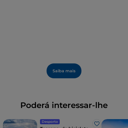
Romana Clodia
. O território de Manciano é perfeito
para ser descoberto também
de bicicleta
, graças a
uma rede de percursos e à possibilidade de alugar
veículos no local.
À mesa, não perca a degustação de
queijos
(incluindo o
Pecorino Toscano DOP
), vinho, azeite,
açafrão e o ciaffagnone, antepassado dos crepes.
Entre os eventos que animam a vila, destacamos o
Palio delle Botti
no final de agosto, a
Festa das
Adegas
no segundo fim de semana de setembro, o
Saiba mais
Manciano Street Music Festival
, realizado em julho,
bem como o
Saturnia Film Festival
.
Poderá interessar-lhe
Desporto
Gosto