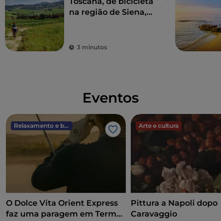
Toscana, de bicicleta
na região de Siena,
entre vinhos e águas
termais
3 minutos
Eventos
Relaxamento e bem-estar
Arte e cultura
Gosto
O Dolce Vita Orient Express
Pittura a Napoli dopo
faz uma paragem em Terme
Caravaggio