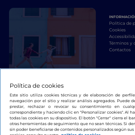
INFORMACIÓN
Política de 
Cookies
Accessibilid
Términos y 
Contactos
Política de cookies
Este sitio utiliza cookies técnicas y de elaboración de perfi
navegación por el sitio y realizar análisis agregados. Puede d
prestar, rechazar o revocar su consentimiento en cua
correspondiente y haciendo clic en "Personalizar cookies". Al ha
todas las cookies en su dispositivo. El botón "Cerrar" cierra el 
otras herramientas de seguimiento que no sean técnicas. Si d
sin poder beneficiarse de contenidos personalizados según sus 