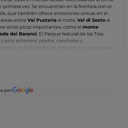
 primera vez. Se encuentran en la frontera con el
gida, que también ofrece emociones únicas en el
táreas entre
Val Pusteria
al norte,
Val di Sesto
al
 por otros picos importantes, como el
monte
oda dei Baranci
. El Parque Natural de las Tres
y pino piñonero, prados, canchales y
aña y una rica fauna de rebecos y corzos, águilas
 rocosos y paredes verticales
.
La sede central se
antiguo Grand Hotel, pero el parque también se
ido
y
Sesto
y ofrece importantes puntos de
ña, lugares con nombres legendarios para los
tonio Locatelli, el Rifugio Auronzo y el Rifugio
a por: