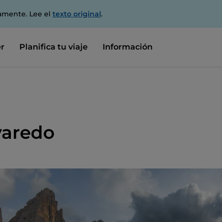
amente. Lee el
texto original
.
r
Planifica tu viaje
Información
varedo