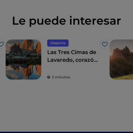
Le puede interesar
Deporte
Me gusta
Me gusta
Las Tres Cimas de
Lavaredo, corazón
de los Dolomitas,
Patrimonio
2 minutos
Mundial de la
Unesco