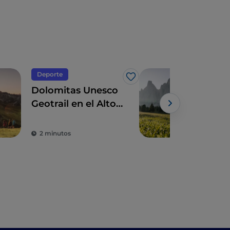
Deporte
Natu
Me gusta
Dolomitas Unesco
Ato 
Geotrail en el Alto
pro
Adigio
pat
de 
2 minutos
3 m