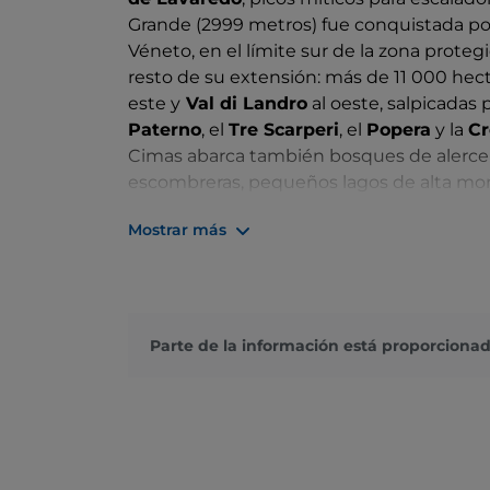
Grande (2999 metros) fue conquistada por
Véneto, en el límite sur de la zona prote
resto de su extensión: más de 11 000 hec
este y
Val di Landro
al oeste, salpicadas
Paterno
, el
Tre Scarperi
, el
Popera
y la
Cr
Cimas abarca también bosques de alerce 
escombreras, pequeños lagos de alta mont
reales y cuervos imperiales, no solo picos
Mostrar más
encuentra en
Dobbiaco
, en el elegante 
extiende por los municipios de
San Cand
descanso mediante sus refugios de monta
amantes de la montaña, como el Rifugio An
Zsigmondy-Comici.
Parte de la información está proporcionad