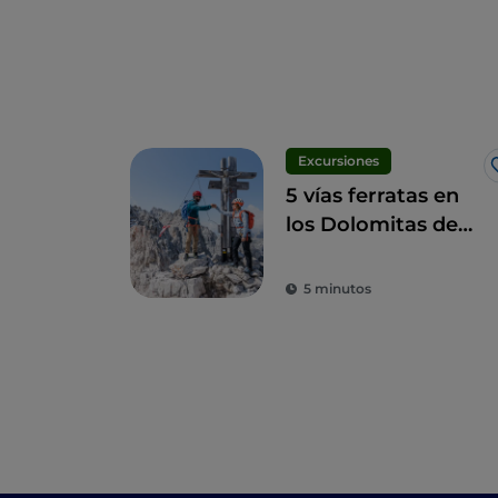
Excursiones
5 vías ferratas en
los Dolomitas de
Sesto que no te
puedes perder
5 minutos