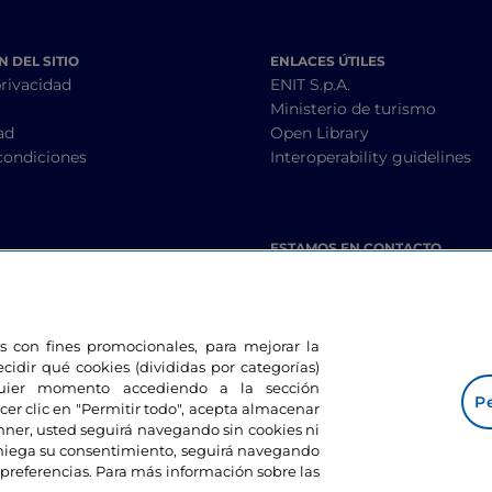
 DEL SITIO
ENLACES ÚTILES
privacidad
ENIT S.p.A.
Ministerio de turismo
ad
Open Library
condiciones
Interoperability guidelines
ESTAMOS EN CONTACTO
les con fines promocionales, para mejorar la
ecidir qué cookies (divididas por categorías)
lquier momento accediendo a la sección
Pe
cer clic en "Permitir todo", acepta almacenar
banner, usted seguirá navegando sin cookies ni
eniega su consentimiento, seguirá navegando
preferencias. Para más información sobre las