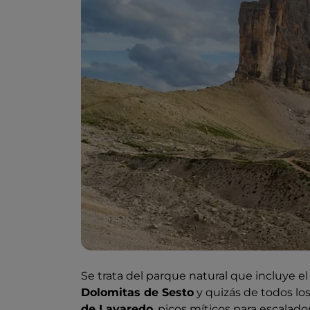
Se trata del parque natural que incluye 
Dolomitas de Sesto
y quizás de todos los
de Lavaredo
, picos míticos para escala