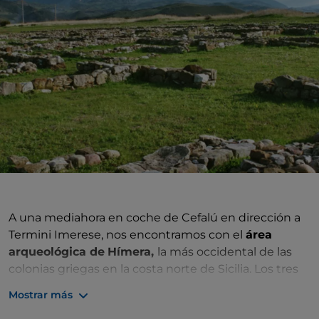
A una mediahora en coche de Cefalú en dirección a
Termini Imerese, nos encontramos con el
área
arqueológica de
Hímera,
la más occidental de las
colonias griegas en la costa norte de Sicilia. Los tres
fundadores fueron Euclides, Simo y Sacone. La
Mostrar más
«polis» experimentó un rápido desarrollo de edificios