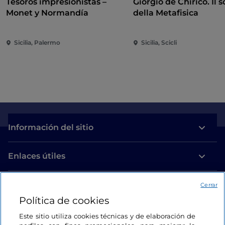
Tesoros impresionistas –
Giorgio de Chirico. Il s
Monet y Normandía
della Metafisica
Sicilia, Palermo
Sicilia, Scicli
Información del sitio
Enlaces útiles
Acceso
Cerrar
Política de cookies
Estamos en contacto
Este sitio utiliza cookies técnicas y de elaboración de