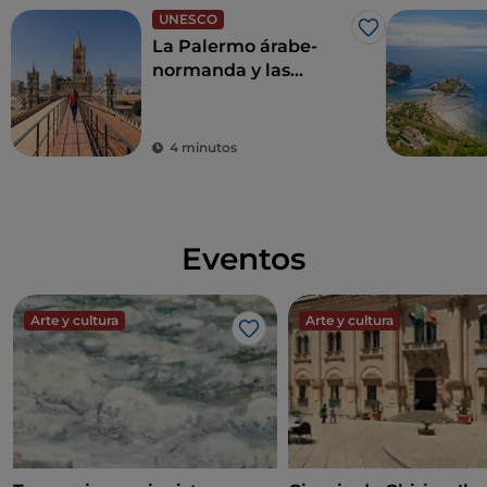
UNESCO
Me gusta
La Palermo árabe-
normanda y las
catedrales de Cefalú y
Monreale
4 minutos
Eventos
Arte y cultura
Arte y cultura
Me gusta