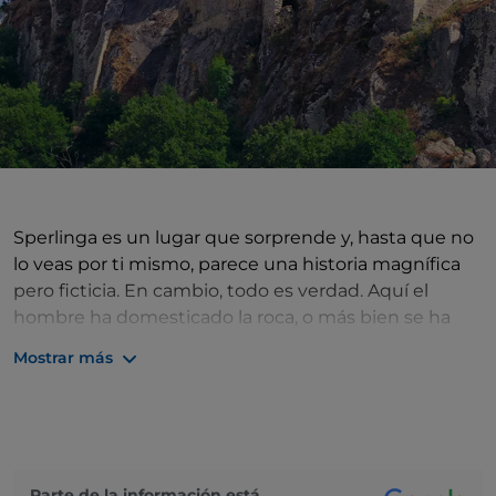
Sperlinga es un lugar que sorprende y, hasta que no
lo veas por ti mismo, parece una historia magnífica
pero ficticia. En cambio, todo es verdad. Aquí el
hombre ha domesticado la roca, o más bien se ha
sumergido en ella, haciéndola una cosa sola con sus
Mostrar más
construcciones: no es casualidad que el nombre del
pueblo signifique "spelonca: cueva". Lo primero que
llama la atención es la cantidad de cuevas que hay
en el pueblo: al menos 50, habitaciones excavadas
por el hombre, cada una de las cuales solía ser una
Parte de la información está