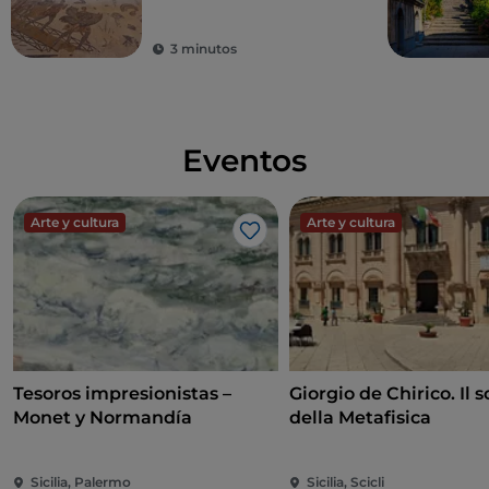
3 minutos
Eventos
Arte y cultura
Arte y cultura
Me gusta
Tesoros impresionistas –
Giorgio de Chirico. Il s
Monet y Normandía
della Metafisica
Sicilia, Palermo
Sicilia, Scicli