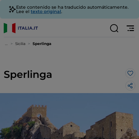
Este contenido se ha traducido automáticamente.
Lee el
texto original
.
...
Sicilia
Sperlinga
Sperlinga
Me 