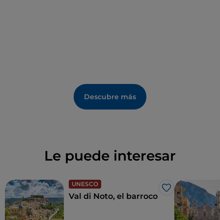
camino rural bordeado de muros de piedra seca. Al
final, se llega a la
villa romana de Tellaro
, un
complejo de habitaciones en torno a un peristilo
donde se han encontrado ricos mosaicos en el suelo.
Uno de ellos con escenas de caza, del siglo IV, es
similar a los más famosos de la Piazza Armerina.
Descubre más
Le puede interesar
UNESCO
Me gusta
Val di Noto, el barroco