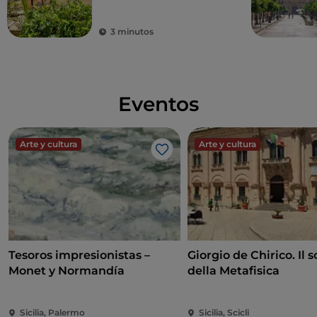
3 minutos
Eventos
Arte y cultura
Arte y cultura
Me gusta
Tesoros impresionistas –
Giorgio de Chirico. Il s
Monet y Normandía
della Metafisica
Sicilia, Palermo
Sicilia, Scicli