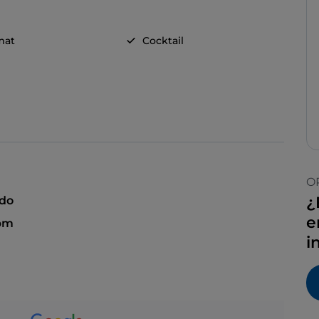
mat
Cocktail
O
¿
ado
e
pm
i