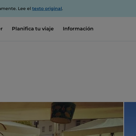
amente. Lee el
texto original
.
r
Planifica tu viaje
Información