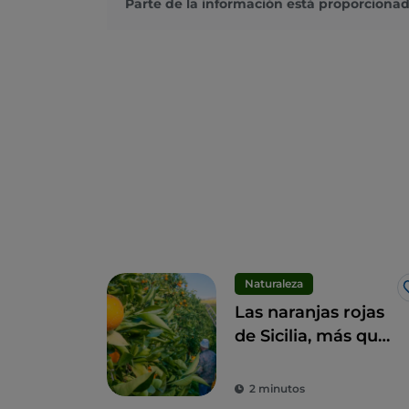
Parte de la información está proporcionad
Naturaleza
Las naranjas rojas
de Sicilia, más que
una fruta, un
manjar
2 minutos