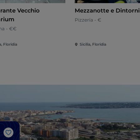
orante Vecchio
Mezzanotte e Dintorni
rium
Pizzería - €
ana - €€
a, Floridia
Sicilia, Floridia
Me gusta