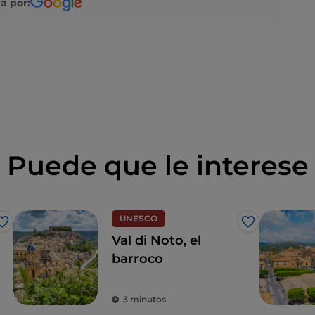
a por:
Puede que le interese
UNESCO
Me gusta
Me gusta
Val di Noto, el
barroco
3 minutos