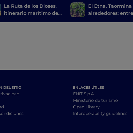
La Ruta de los Dioses,
El Etna, Taormina 
itinerario marítimo de
alrededores: entr
Agrigento a Siracusa
sabores y bellezas
naturales y artísti
 DEL SITIO
ENLACES ÚTILES
privacidad
ENIT S.p.A.
Ministerio de turismo
ad
Open Library
condiciones
Interoperability guidelines