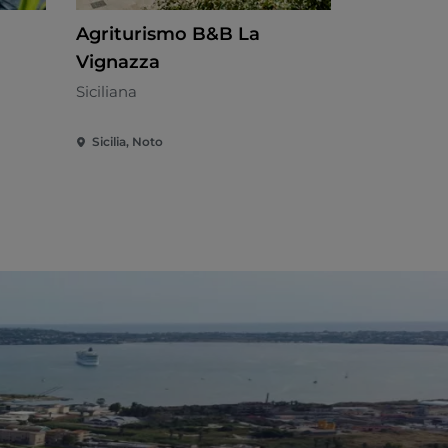
Agriturismo B&B La
Pantanell
Vignazza
Cocina loca
Siciliana
Sicilia, Noto
Sicilia, Noto