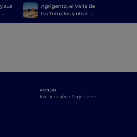
y sus
Agrigento, el Valle de
e
los Templos y otras
maravillas de la costa
cas
suroccidental siciliana
ACCESO
Iniciar sesión / Registrarse