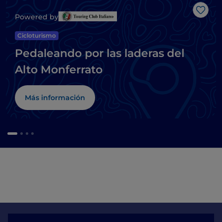
Me g
Powered by
Cicloturismo
Pedaleando por las laderas del
Alto Monferrato
Más información