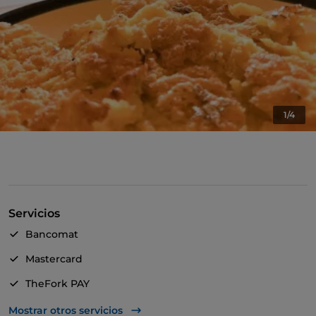
1/4
Servicios
Bancomat
Mastercard
TheFork PAY
UnionPay via TheFork PAY
Mostrar otros servicios