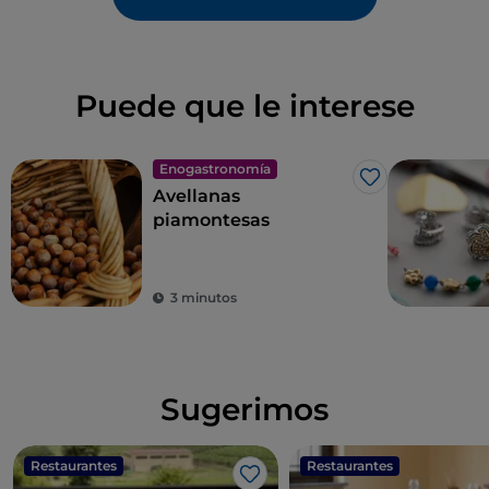
Puede que le interese
Enogastronomía
Me gusta
Avellanas
piamontesas
3 minutos
Sugerimos
Restaurantes
Restaurantes
Me gusta