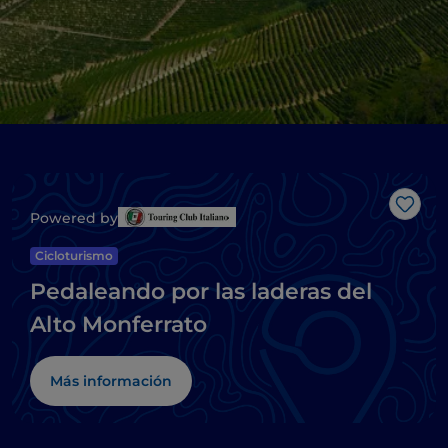
Me g
Powered by
Cicloturismo
Pedaleando por las laderas del
Alto Monferrato
Más información