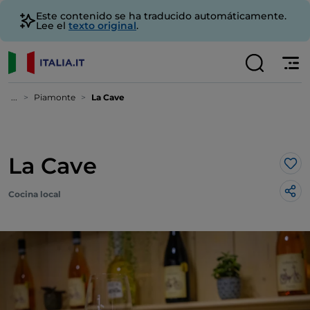
Este contenido se ha traducido automáticamente.
Lee el
texto original
.
...
Piamonte
La Cave
La Cave
Me 
Cocina local