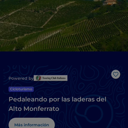
Me g
Powered by
Cicloturismo
Pedaleando por las laderas del
Alto Monferrato
Más información