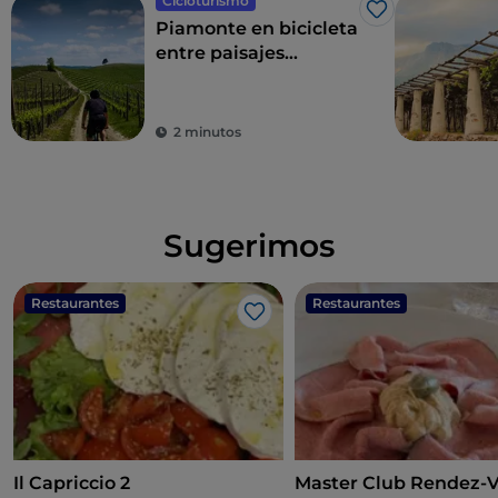
Cicloturismo
Me gusta
Piamonte en bicicleta
entre paisajes
vitivinícolas y rutas
enogastronómicas
2 minutos
Sugerimos
Restaurantes
Restaurantes
Me gusta
Il Capriccio 2
Master Club Rendez-