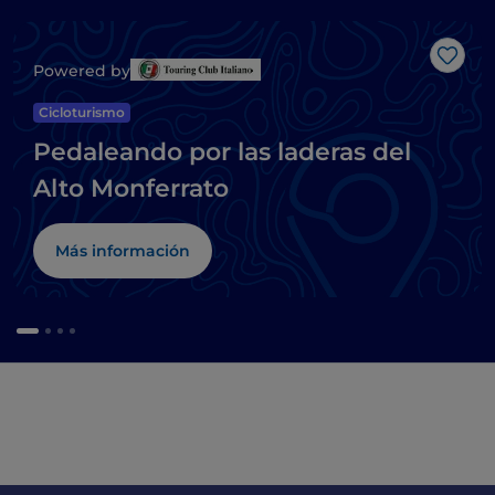
Me g
Powered by
Cicloturismo
Pedaleando por las laderas del
Alto Monferrato
Más información