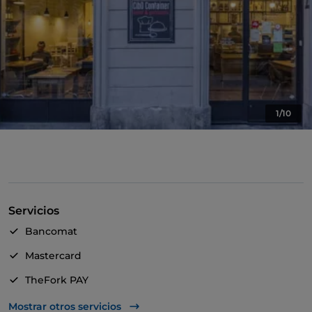
1/10
Servicios
Bancomat
Mastercard
TheFork PAY
UnionPay via TheFork PAY
Mostrar otros servicios