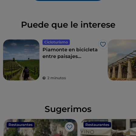
Puede que le interese
Cicloturismo
Me gusta
Piamonte en bicicleta
entre paisajes
vitivinícolas y rutas
enogastronómicas
2 minutos
Sugerimos
Restaurantes
Restaurantes
Me gusta