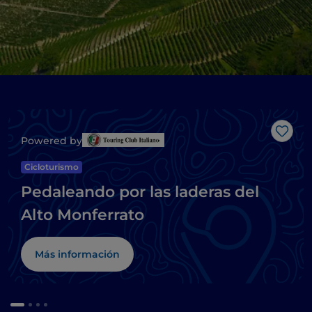
Me g
Powered by
Cicloturismo
Pedaleando por las laderas del
Alto Monferrato
Más información