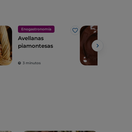
Enogastronomía
Eno
Me gusta
Avellanas
Turí
piamontesas
del
3 minutos
3 m