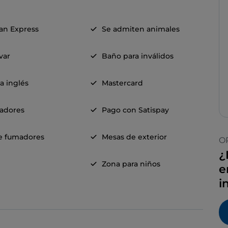
an Express
Se admiten animales
evar
Baño para inválidos
a inglés
Mastercard
adores
Pago con Satispay
e fumadores
Mesas de exterior
O
¿
Zona para niños
e
i