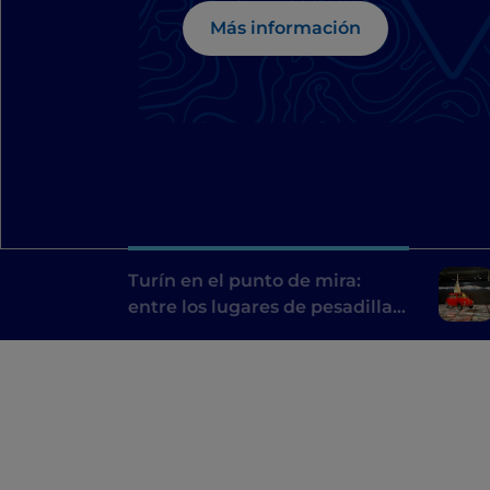
Más información
Turín en el punto de mira:
entre los lugares de pesadilla
de Dario Argento