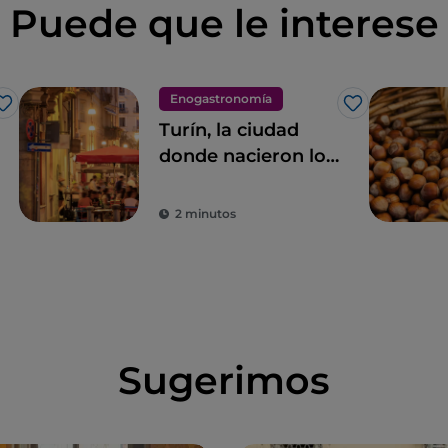
Puede que le interese
Enogastronomía
Me gusta
Me gusta
Turín, la ciudad
donde nacieron los
bocadillos, los
aperitivos y los
2 minutos
manjares
legendarios
Sugerimos