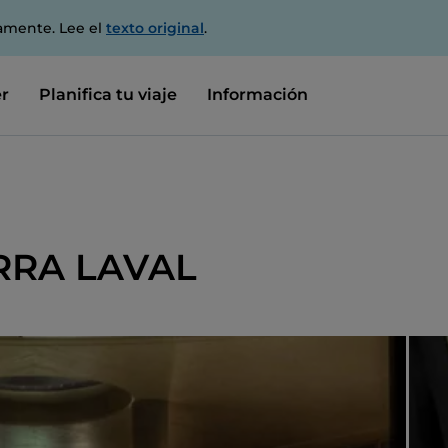
amente. Lee el
texto original
.
r
Planifica tu viaje
Información
BIRRA LAVAL