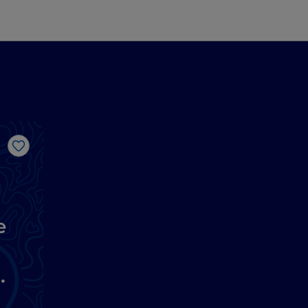
Me gusta
e
a