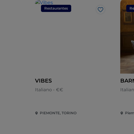
Restaurantes
Re
Me gusta
VIBES
BAR
Italiano - €€
Italia
PIEMONTE, TORINO
Piem