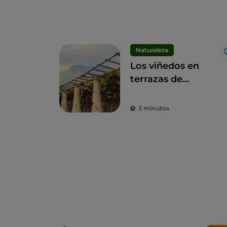
Naturaleza
Los viñedos en
terrazas de
Carema: un paisaje
único y un vino
3 minutos
imperdible