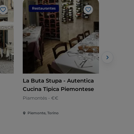
Restaurantes
Restaura
Me gusta
Me gusta
La Buta Stupa - Autentica
Soffice Pi
Cucina Tipica Piemontese
Pizzería
Piamontés - €€
Piemonte, Torino
Piemonte, 