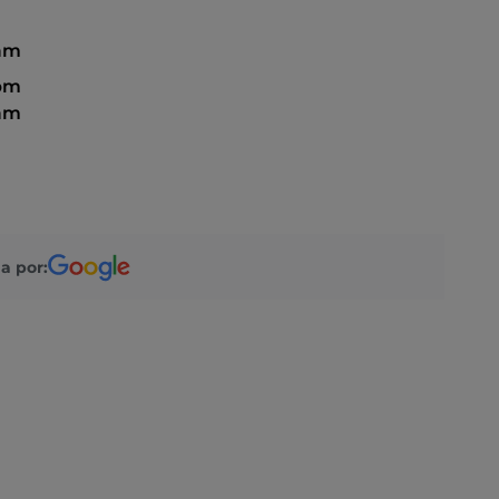
 am
 pm
 am
a por: