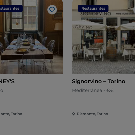
staurantes
Restaurantes
Me gusta
NEY'S
Signorvino – Torino
no
Mediterránea - €€
onte, Torino
Piemonte, Torino